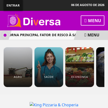
06 DE AGOSTO DE 2026
ENTRAR
MENU
MENU
SE TORNA PRINCIPAL FATOR DE RISCO À SAÚDE NO BRASIL
AGRO
SAÚDE
ECONOMIA
M