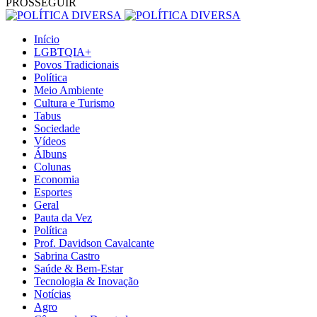
PROSSEGUIR
Início
LGBTQIA+
Povos Tradicionais
Política
Meio Ambiente
Cultura e Turismo
Tabus
Sociedade
Vídeos
Álbuns
Colunas
Economia
Esportes
Geral
Pauta da Vez
Política
Prof. Davidson Cavalcante
Sabrina Castro
Saúde & Bem-Estar
Tecnologia & Inovação
Notícias
Agro