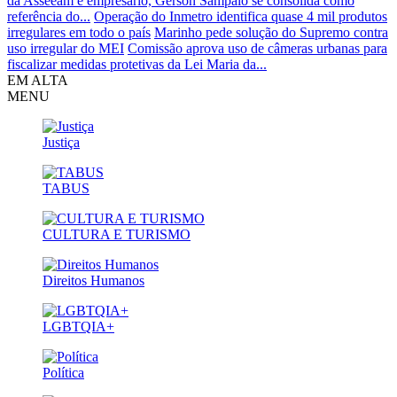
da Asseeam e empresário, Gerson Sampaio se consolida como
referência do...
Operação do Inmetro identifica quase 4 mil produtos
irregulares em todo o país
Marinho pede solução do Supremo contra
uso irregular do MEI
Comissão aprova uso de câmeras urbanas para
fiscalizar medidas protetivas da Lei Maria da...
EM ALTA
MENU
Justiça
TABUS
CULTURA E TURISMO
Direitos Humanos
LGBTQIA+
Política