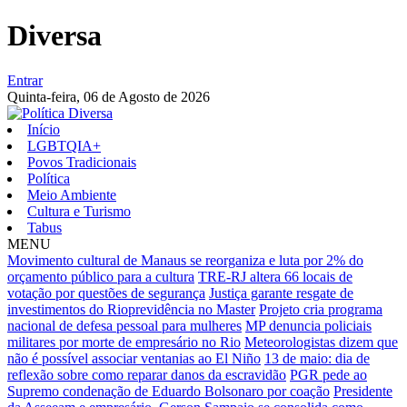
Diversa
Entrar
Quinta-feira,
06 de Agosto de 2026
Início
LGBTQIA+
Povos Tradicionais
Política
Meio Ambiente
Cultura e Turismo
Tabus
MENU
Movimento cultural de Manaus se reorganiza e luta por 2% do
orçamento público para a cultura
TRE-RJ altera 66 locais de
votação por questões de segurança
Justiça garante resgate de
investimentos do Rioprevidência no Master
Projeto cria programa
nacional de defesa pessoal para mulheres
MP denuncia policiais
militares por morte de empresário no Rio
Meteorologistas dizem que
não é possível associar ventanias ao El Niño
13 de maio: dia de
reflexão sobre como reparar danos da escravidão
PGR pede ao
Supremo condenação de Eduardo Bolsonaro por coação
Presidente