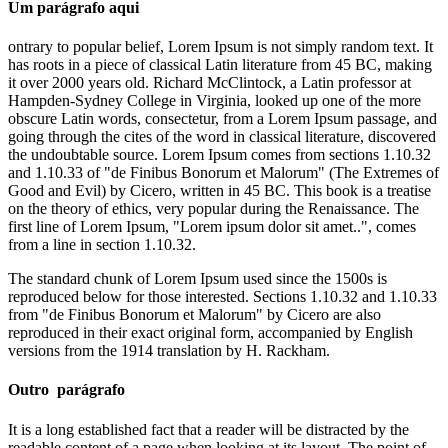
Um parágrafo aqui
ontrary to popular belief, Lorem Ipsum is not simply random text. It
has roots in a piece of classical Latin literature from 45 BC, making
it over 2000 years old. Richard McClintock, a Latin professor at
Hampden-Sydney College in Virginia, looked up one of the more
obscure Latin words, consectetur, from a Lorem Ipsum passage, and
going through the cites of the word in classical literature, discovered
the undoubtable source. Lorem Ipsum comes from sections 1.10.32
and 1.10.33 of "de Finibus Bonorum et Malorum" (The Extremes of
Good and Evil) by Cicero, written in 45 BC. This book is a treatise
on the theory of ethics, very popular during the Renaissance. The
first line of Lorem Ipsum, "Lorem ipsum dolor sit amet..", comes
from a line in section 1.10.32.
The standard chunk of Lorem Ipsum used since the 1500s is
reproduced below for those interested. Sections 1.10.32 and 1.10.33
from "de Finibus Bonorum et Malorum" by Cicero are also
reproduced in their exact original form, accompanied by English
versions from the 1914 translation by H. Rackham.
Outro parágrafo
It is a long established fact that a reader will be distracted by the
readable content of a page when looking at its layout. The point of