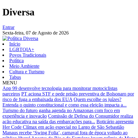
Diversa
Entrar
Sexta-feira,
07 de Agosto de 2026
Início
LGBTQIA+
Povos Tradicionais
Política
Meio Ambiente
Cultura e Turismo
Tabus
MENU
App 99 desenvolve tecnologia para monitorar motociclistas
parceiros
PT aciona STF e pede prisão preventiva de Bolsonaro por
risco de fuga a embaixada dos EUA
Quem escolhe os juízes?
Entenda o quinto constitucional e como essa eleição impacta a...
Turismo do futuro ganha agenda no Amazonas com foco em
experiência e inovação
Comissão de Defesa do Consumidor realiza
ação educativa na saída das embarcações para...
Boticário apresenta
Her Code Clímax em ação especial no Largo de São Sebastião
Manaus recebe ‘Swing Folia’, carnaval fora de época voltado ao