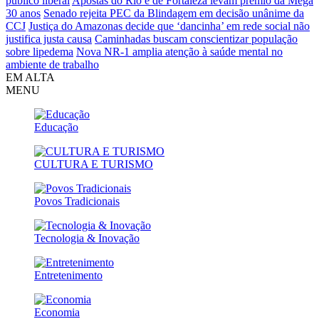
público liberal
Apostas do Rio e de Fortaleza levam prêmio da Mega
30 anos
Senado rejeita PEC da Blindagem em decisão unânime da
CCJ
Justiça do Amazonas decide que ‘dancinha’ em rede social não
justifica justa causa
Caminhadas buscam conscientizar população
sobre lipedema
Nova NR-1 amplia atenção à saúde mental no
ambiente de trabalho
EM ALTA
MENU
Educação
CULTURA E TURISMO
Povos Tradicionais
Tecnologia & Inovação
Entretenimento
Economia