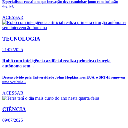
Especialistas ressaltam que inovação deve caminhar junto com inclusão
digital,...
ACESSAR
TECNOLOGIA
21/07/2025
Robô com inteligência artificial realiza primeira cirurgia
autônoma sem...
Desenvolvido pela Universidade Johns Hopkins, nos EUA, o SRT-H removeu
uma vesícula...
ACESSAR
CIÊNCIA
09/07/2025