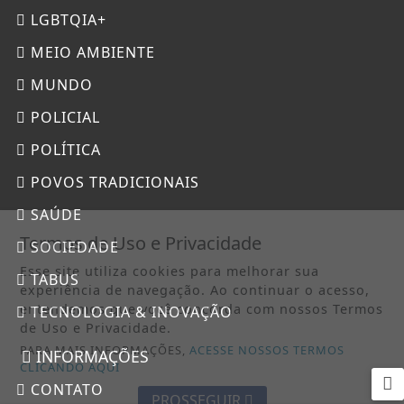
LGBTQIA+
MEIO AMBIENTE
MUNDO
POLICIAL
POLÍTICA
POVOS TRADICIONAIS
SAÚDE
Termos de Uso e Privacidade
SOCIEDADE
Esse site utiliza cookies para melhorar sua
TABUS
experiência de navegação. Ao continuar o acesso,
entendemos que você concorda com nossos Termos
TECNOLOGIA & INOVAÇÃO
de Uso e Privacidade.
PARA MAIS INFORMAÇÕES,
ACESSE NOSSOS TERMOS
INFORMAÇÕES
CLICANDO AQUI
CONTATO
PROSSEGUIR