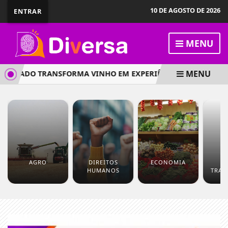
10 DE AGOSTO DE 2026
ENTRAR
MENU
MENU
ZADO TRANSFORMA VINHO EM EXPERIÊNCIA SENSORIAL EM
AGRO
DIREITOS
ECONOMIA
P
HUMANOS
TRAD