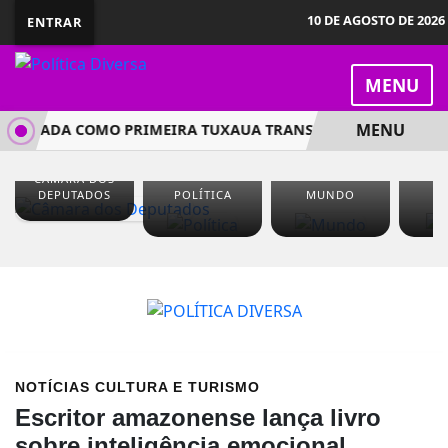
10 DE AGOSTO DE 2026
ENTRAR
MENU
MENU
NCIADA COMO PRIMEIRA TUXAUA TRANS DO FESTIVAL DE PAR
CÂMARA DOS
DEPUTADOS
POLÍTICA
MUNDO
J
NOTÍCIAS
CULTURA E TURISMO
Escritor amazonense lança livro
sobre inteligência emocional