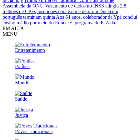
inicia hoje
Trump afirma ter “química” com Lula durante
Assembleia da ONU
Vazamento de dados no INSS atingiu 2,8
milhões de CPFs
Inscrições para exame de proficiência em
português terminam quinta
Aos 64 anos, colaborador da Ypê conclui
ensino médio por meio do EducarY, programa de EJA da...
EM ALTA
MENU
Entretenimento
Política
Mundo
Saúde
Justiça
Povos Tradicionais