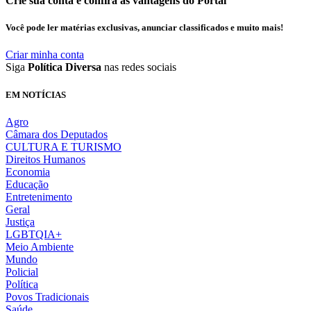
Crie sua conta e confira as vantagens do Portal
Você pode ler matérias exclusivas, anunciar classificados e muito mais!
Criar minha conta
Siga
Política Diversa
nas redes sociais
EM NOTÍCIAS
Agro
Câmara dos Deputados
CULTURA E TURISMO
Direitos Humanos
Economia
Educação
Entretenimento
Geral
Justiça
LGBTQIA+
Meio Ambiente
Mundo
Policial
Política
Povos Tradicionais
Saúde