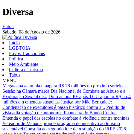
Diversa
Entrar
Sabado,
08 de Agosto de 2026
Início
LGBTQIA+
Povos Tradicionais
Política
Meio Ambiente
Cultura e Turismo
Tabus
MENU
Mega-sena acumula e pagará R$ 78 milhões no próximo sorteio
Sessão na Câmara marca Dia Nacional de Combate ao Abuso e à
Exploração Sexual de...
Dino aciona PF após TCU apontar R$ 55,4
milhões em emendas suspeitas
Justiça por Mãe Bernadete:
Condenação de executores é passo histórico contra a...
Pedido de
vista adia votação de autonomia financeira do Banco Central
Entenda o papel das escolas no combate à violência contra meninas
Vereador de Manaus propõe programa de incentivo ao turismo
sustentável
Consulta ao segundo lote de restituição do IRPF 2026