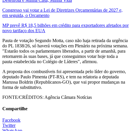
Desenrola e Minha Casa, Minha Vida
Congresso vai votar a Lei de Diretrizes Orçamentárias de 2027 e,
em seguida, o Orçamento
MP prevê R$ 18,5 bilhões em crédito para exportadores afetados por
novo tarifaço dos EUA
Pauta de votação Segundo Motta, caso não haja retirada da urgência
do PL 1838/26, só haverá votações em Plenário na próxima semana.
"Estarão todos os parlamentares liberados, a partir de amanhã, para
retornarem às suas bases, já que conseguimos votar hoje toda a
pauta estabelecida no Colégio de Líderes", afirmou.
A proposta dos combustíveis foi apresentada pelo líder do governo,
deputado Paulo Pimenta (PT-RS), e tem na relatoria a deputada
Marussa Boldrin (Republicanos-GO), que vai propor mudanças na
forma de substitutivo.
FONTE/CRÉDITOS:
Agência Câmara Notícias
Compartilhe
Facebook
Twitter
WhatsApp