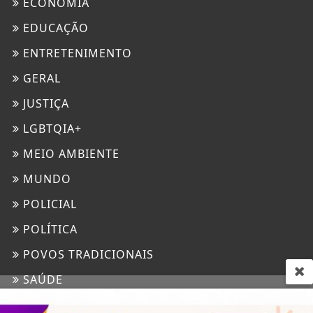
ECONOMIA
EDUCAÇÃO
ENTRETENIMENTO
GERAL
JUSTIÇA
LGBTQIA+
MEIO AMBIENTE
MUNDO
POLICIAL
POLÍTICA
POVOS TRADICIONAIS
SAÚDE
Termos de Uso e Privacidade
SOCIEDADE