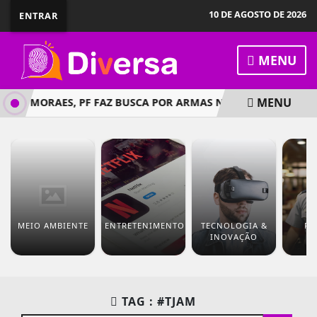
10 DE AGOSTO DE 2026
ENTRAR
MENU
MENU
 DE MORAES, PF FAZ BUSCA POR ARMAS NA CASA DE BOLSO
MEIO AMBIENTE
ENTRETENIMENTO
TECNOLOGIA &
PO
INOVAÇÃO
TAG : #TJAM