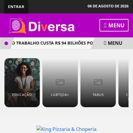
06 DE AGOSTO DE 2026
ENTRAR
MENU
MENU
O NO TRABALHO CUSTA R$ 94 BILHÕES POR ANO À ECONOMIA
EDUCAÇÃO
LGBTQIA+
TABUS
CUL
TU