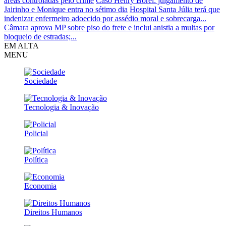
áreas controladas pelo crime
Caso Henry Borel: julgamento de
Jairinho e Monique entra no sétimo dia
Hospital Santa Júlia terá que
indenizar enfermeiro adoecido por assédio moral e sobrecarga...
Câmara aprova MP sobre piso do frete e inclui anistia a multas por
bloqueio de estradas;...
EM ALTA
MENU
Sociedade
Tecnologia & Inovação
Policial
Política
Economia
Direitos Humanos