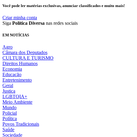
Você pode ler matérias exclusivas, anunciar classificados e muito mais!
Criar minha conta
Siga
Política Diversa
nas redes sociais
EM NOTÍCIAS
Agro
Câmara dos Deputados
CULTURA E TURISMO
Direitos Humanos
Economia
Educação
Entretenimento
Geral
Justiça
LGBTQIA+
Meio Ambiente
Mundo
Policial
Política
Povos Tradicionais
Saúde
Sociedade