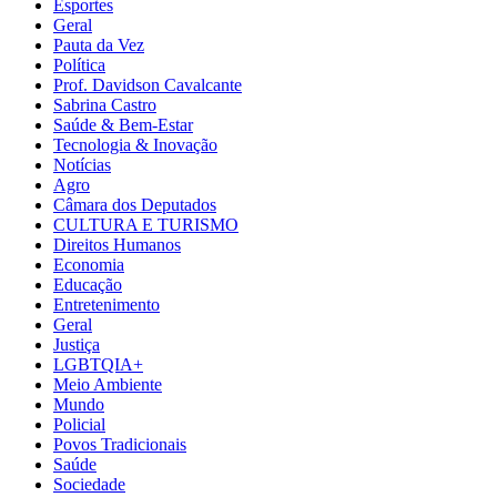
Esportes
Geral
Pauta da Vez
Política
Prof. Davidson Cavalcante
Sabrina Castro
Saúde & Bem-Estar
Tecnologia & Inovação
Notícias
Agro
Câmara dos Deputados
CULTURA E TURISMO
Direitos Humanos
Economia
Educação
Entretenimento
Geral
Justiça
LGBTQIA+
Meio Ambiente
Mundo
Policial
Povos Tradicionais
Saúde
Sociedade