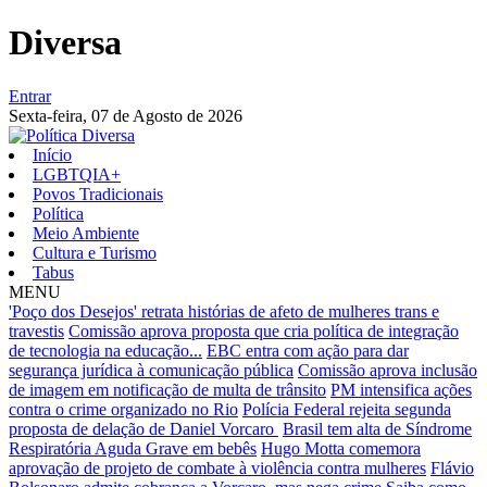
Diversa
Entrar
Sexta-feira,
07 de Agosto de 2026
Início
LGBTQIA+
Povos Tradicionais
Política
Meio Ambiente
Cultura e Turismo
Tabus
MENU
'Poço dos Desejos' retrata histórias de afeto de mulheres trans e
travestis
Comissão aprova proposta que cria política de integração
de tecnologia na educação...
EBC entra com ação para dar
segurança jurídica à comunicação pública
Comissão aprova inclusão
de imagem em notificação de multa de trânsito
PM intensifica ações
contra o crime organizado no Rio
Polícia Federal rejeita segunda
proposta de delação de Daniel Vorcaro
Brasil tem alta de Síndrome
Respiratória Aguda Grave em bebês
Hugo Motta comemora
aprovação de projeto de combate à violência contra mulheres
Flávio