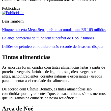
Publicidade
Leia Também:
Ninguém acerta Mega-Sena; prêmio acumula para R$ 165 milhões
Balança comercial de julho tem superávit de US$ 7 bilhões
Leilões de petróleo em outubro terão recorde de áreas em disputa
Tintas alimentícias
As amostras foram criadas com tintas alimentícias feitas a partir de
proteínas vegetais, farinhas de leguminosas, óleos vegetais e de
algas, nanoingredientes, corantes naturais e espessantes - usados
para aumentar a viscosidade dos alimentos.
De acordo com Cínthia Bonatto, as tintas alimentícias são
constituídas por ingredientes “que, em sua maioria, são os mesmos
que utilizamos na culinária na nossa residência.”
Arca de Noé