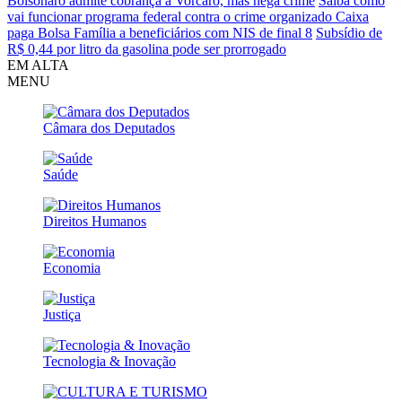
Bolsonaro admite cobrança a Vorcaro, mas nega crime
Saiba como
vai funcionar programa federal contra o crime organizado
Caixa
paga Bolsa Família a beneficiários com NIS de final 8
Subsídio de
R$ 0,44 por litro da gasolina pode ser prorrogado
EM ALTA
MENU
Câmara dos Deputados
Saúde
Direitos Humanos
Economia
Justiça
Tecnologia & Inovação