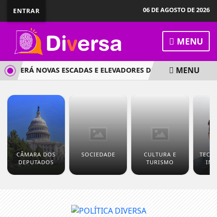
06 DE AGOSTO DE 2026
ENTRAR
MENU
MENU
R TERÁ NOVAS ESCADAS E ELEVADORES DE ACESSO
COMISS
CÂMARA DOS
SOCIEDADE
CULTURA E
TECN
DEPUTADOS
TURISMO
IN