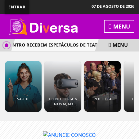
07 DE AGOSTO DE 2026
ENTRAR
MENU
MENU
E CENTRO RECEBEM ESPETÁCULOS DE TEATRO GRATUITOS
SH
SAÚDE
TECNOLOGIA &
POLÍTICA
CUL
INOVAÇÃO
TU