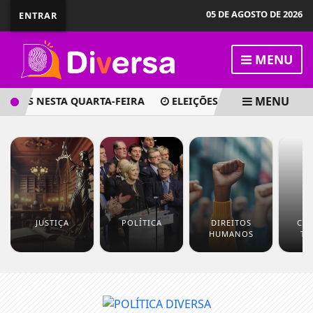
05 DE AGOSTO DE 2026
ENTRAR
MENU
MENU
RTES NESTA QUARTA-FEIRA
ELEIÇÕES: LULA PROMETE VET
JUSTIÇA
POLÍTICA
DIREITOS
CUL
HUMANOS
TU