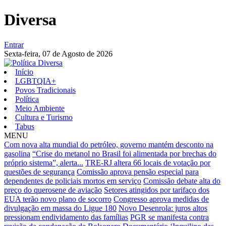
Diversa
Entrar
Sexta-feira,
07 de Agosto de 2026
Início
LGBTQIA+
Povos Tradicionais
Política
Meio Ambiente
Cultura e Turismo
Tabus
MENU
Com nova alta mundial do petróleo, governo mantém desconto na
gasolina
“Crise do metanol no Brasil foi alimentada por brechas do
próprio sistema”, alerta...
TRE-RJ altera 66 locais de votação por
questões de segurança
Comissão aprova pensão especial para
dependentes de policiais mortos em serviço
Comissão debate alta do
preço do querosene de aviação
Setores atingidos por tarifaço dos
EUA terão novo plano de socorro
Congresso aprova medidas de
divulgação em massa do Ligue 180
Novo Desenrola: juros altos
pressionam endividamento das famílias
PGR se manifesta contra