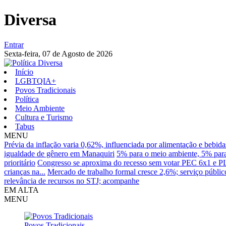
Diversa
Entrar
Sexta-feira,
07 de Agosto de 2026
Início
LGBTQIA+
Povos Tradicionais
Política
Meio Ambiente
Cultura e Turismo
Tabus
MENU
Prévia da inflação varia 0,62%, influenciada por alimentação e bebida
igualdade de gênero em Manaquiri
5% para o meio ambiente, 5% para
prioritário
Congresso se aproxima do recesso sem votar PEC 6x1 e P
crianças na...
Mercado de trabalho formal cresce 2,6%; serviço públic
relevância de recursos no STJ; acompanhe
EM ALTA
MENU
Povos Tradicionais