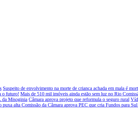
s
Suspeito de envolvimento na morte de criança achada em mala é mo
 o futuro!
Mais de 510 mil imóveis ainda estão sem luz no Rio
Comissã
L da Misoginia
Câmara aprova projeto que reformula o seguro rural
Víd
o puxa alta
Comissão da Câmara aprova PEC que cria Fundos para Sul