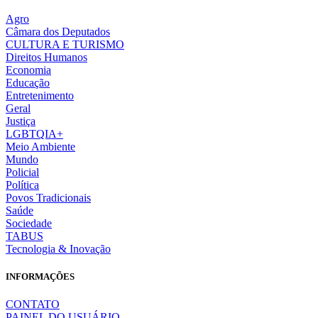
Agro
Câmara dos Deputados
CULTURA E TURISMO
Direitos Humanos
Economia
Educação
Entretenimento
Geral
Justiça
LGBTQIA+
Meio Ambiente
Mundo
Policial
Política
Povos Tradicionais
Saúde
Sociedade
TABUS
Tecnologia & Inovação
INFORMAÇÕES
CONTATO
PAINEL DO USUÁRIO