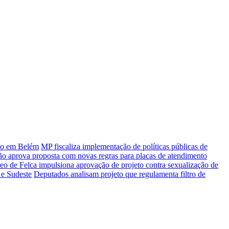
rto em Belém
MP fiscaliza implementação de políticas públicas de
o aprova proposta com novas regras para placas de atendimento
eo de Felca impulsiona aprovação de projeto contra sexualização de
 e Sudeste
Deputados analisam projeto que regulamenta filtro de