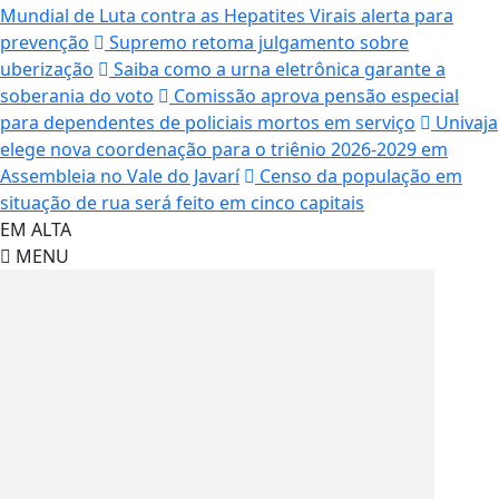
Mundial de Luta contra as Hepatites Virais alerta para
prevenção
Supremo retoma julgamento sobre
uberização
Saiba como a urna eletrônica garante a
soberania do voto
Comissão aprova pensão especial
para dependentes de policiais mortos em serviço
Univaja
elege nova coordenação para o triênio 2026-2029 em
Assembleia no Vale do Javarí
Censo da população em
situação de rua será feito em cinco capitais
EM ALTA
MENU