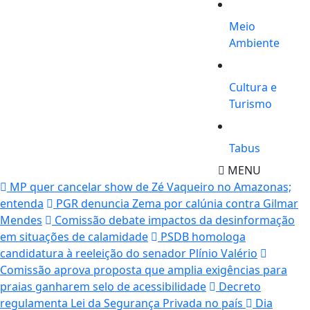
Meio
Ambiente
Cultura e
Turismo
Tabus
MENU
MP quer cancelar show de Zé Vaqueiro no Amazonas;
entenda
PGR denuncia Zema por calúnia contra Gilmar
Mendes
Comissão debate impactos da desinformação
em situações de calamidade
PSDB homologa
candidatura à reeleição do senador Plínio Valério
Comissão aprova proposta que amplia exigências para
praias ganharem selo de acessibilidade
Decreto
regulamenta Lei da Segurança Privada no país
Dia