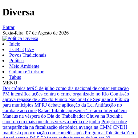
Diversa
Entrar
Sexta-feira,
07 de Agosto de 2026
Início
LGBTQIA+
Povos Tradicionais
Política
Meio Ambiente
Cultura e Turismo
Tabus
MENU
Dor crônica terá 5 de julho como dia nacional de conscientização
PM intensifica ações contra o crime organizado no Rio
Comissão
aprova repasse de 20% do Fundo Nacional de Segurança Pública
para municípios
MPRJ debate aplicação da Lei Antifacção no
combate ao crime
Rafael Infante apresenta ‘Terapia Infernal’ em
Manaus na véspera do Dia do Trabalhador
Chuva na Rocinha
superou em mais que duas vezes a média de junho
Projeto sobre
transparência na fiscalização eletrônica avança na CMM
CNDH
manifesta preocupação com camelôs após Programa Tolerância Zero