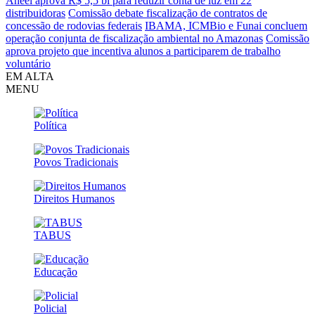
Aneel aprova R$ 5,5 bi para reduzir conta de luz em 22
distribuidoras
Comissão debate fiscalização de contratos de
concessão de rodovias federais
IBAMA, ICMBio e Funai concluem
operação conjunta de fiscalização ambiental no Amazonas
Comissão
aprova projeto que incentiva alunos a participarem de trabalho
voluntário
EM ALTA
MENU
Política
Povos Tradicionais
Direitos Humanos
TABUS
Educação
Policial