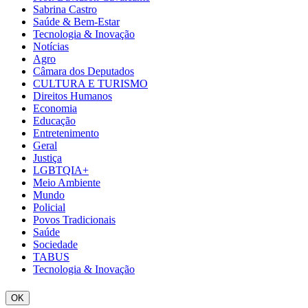
Sabrina Castro
Saúde & Bem-Estar
Tecnologia & Inovação
Notícias
Agro
Câmara dos Deputados
CULTURA E TURISMO
Direitos Humanos
Economia
Educação
Entretenimento
Geral
Justiça
LGBTQIA+
Meio Ambiente
Mundo
Policial
Povos Tradicionais
Saúde
Sociedade
TABUS
Tecnologia & Inovação
OK