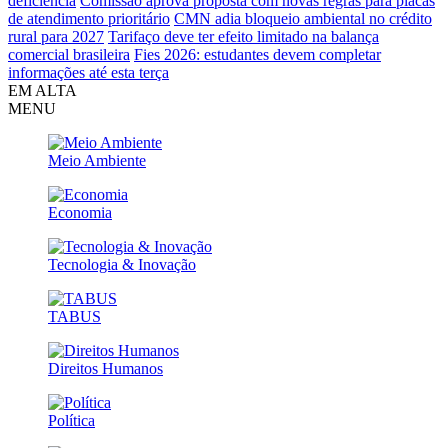
deficiência
Comissão aprova proposta com novas regras para placas
de atendimento prioritário
CMN adia bloqueio ambiental no crédito
rural para 2027
Tarifaço deve ter efeito limitado na balança
comercial brasileira
Fies 2026: estudantes devem completar
informações até esta terça
EM ALTA
MENU
Meio Ambiente
Economia
Tecnologia & Inovação
TABUS
Direitos Humanos
Política