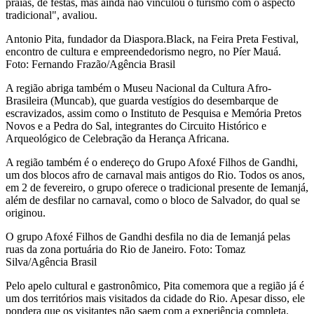
praias, de festas, mas ainda não vinculou o turismo com o aspecto
tradicional", avaliou.
Antonio Pita, fundador da Diaspora.Black, na Feira Preta Festival,
encontro de cultura e empreendedorismo negro, no Píer Mauá.
Foto: Fernando Frazão/Agência Brasil
A região abriga também o Museu Nacional da Cultura Afro-
Brasileira (Muncab), que guarda vestígios do desembarque de
escravizados, assim como o Instituto de Pesquisa e Memória Pretos
Novos e a Pedra do Sal, integrantes do Circuito Histórico e
Arqueológico de Celebração da Herança Africana.
A região também é o endereço do Grupo Afoxé Filhos de Gandhi,
um dos blocos afro de carnaval mais antigos do Rio. Todos os anos,
em 2 de fevereiro, o grupo oferece o tradicional presente de Iemanjá,
além de desfilar no carnaval, como o bloco de Salvador, do qual se
originou.
O grupo Afoxé Filhos de Gandhi desfila no dia de Iemanjá pelas
ruas da zona portuária do Rio de Janeiro. Foto: Tomaz
Silva/Agência Brasil
Pelo apelo cultural e gastronômico, Pita comemora que a região já é
um dos territórios mais visitados da cidade do Rio. Apesar disso, ele
pondera que os visitantes não saem com a experiência completa.