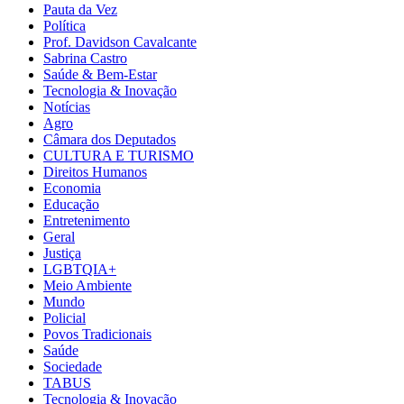
Pauta da Vez
Política
Prof. Davidson Cavalcante
Sabrina Castro
Saúde & Bem-Estar
Tecnologia & Inovação
Notícias
Agro
Câmara dos Deputados
CULTURA E TURISMO
Direitos Humanos
Economia
Educação
Entretenimento
Geral
Justiça
LGBTQIA+
Meio Ambiente
Mundo
Policial
Povos Tradicionais
Saúde
Sociedade
TABUS
Tecnologia & Inovação