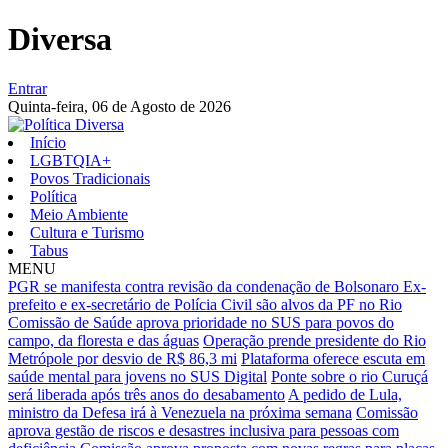
Diversa
Entrar
Quinta-feira,
06 de Agosto de 2026
Início
LGBTQIA+
Povos Tradicionais
Política
Meio Ambiente
Cultura e Turismo
Tabus
MENU
PGR se manifesta contra revisão da condenação de Bolsonaro
Ex-
prefeito e ex-secretário de Polícia Civil são alvos da PF no Rio
Comissão de Saúde aprova prioridade no SUS para povos do
campo, da floresta e das águas
Operação prende presidente do Rio
Metrópole por desvio de R$ 86,3 mi
Plataforma oferece escuta em
saúde mental para jovens no SUS Digital
Ponte sobre o rio Curuçá
será liberada após três anos do desabamento
A pedido de Lula,
ministro da Defesa irá à Venezuela na próxima semana
Comissão
aprova gestão de riscos e desastres inclusiva para pessoas com