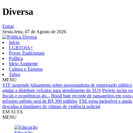
Diversa
Entrar
Sexta-feira,
07 de Agosto de 2026
Início
LGBTQIA+
Povos Tradicionais
Política
Meio Ambiente
Cultura e Turismo
Tabus
MENU
STF suspende julgamento sobre aposentadoria de empregado público
ajudar a distribuir veículos para atendimento do SUS
Projeto inclui n
fiscais e econômicas do...
Brasil bate recorde de passageiros em voo
próximo prêmio será de R$ 300 milhões
TSE torna inelegível e anul
desculpa a familiares de vítimas de violência policial
EM ALTA
MENU
Educação