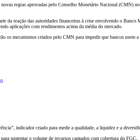
s novas regras aprovadas pelo Conselho Monetário Nacional (CMN) no f
e da reação das autoridades financeiras à crise envolvendo o Banco Mast
cendo aplicações com rendimentos acima da média do mercado.
arão os mecanismos criados pelo CMN para impedir que bancos usem a g
ho
cia”, indicador criado para medir a qualidade, a liquidez e a diversif
nte para sustentar o volume de recursos captados com cobertura do FGC.