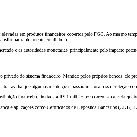
des elevadas em produtos financeiros cobertos pelo FGC. Ao mesmo tempo
 transformar rapidamente em dinheiro.
rcado e as autoridades monetárias, principalmente pelo impacto poten
rivado do sistema financeiro. Mantido pelos próprios bancos, ele prote
ntral avalia que algumas instituições passaram a usar essa proteção com
ituição financeira, limitada a R$ 1 milhão por correntista a cada quat
pança e aplicações como Certificados de Depósitos Bancários (CDB), Let