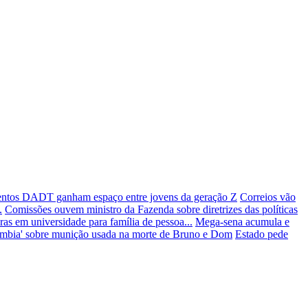
ntos DADT ganham espaço entre jovens da geração Z
Correios vão
.
Comissões ouvem ministro da Fazenda sobre diretrizes das políticas
as em universidade para família de pessoa...
Mega-sena acumula e
ômbia' sobre munição usada na morte de Bruno e Dom
Estado pede