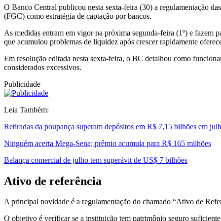
O Banco Central publicou nesta sexta-feira (30) a regulamentação da
(FGC) como estratégia de captação por bancos.
As medidas entram em vigor na próxima segunda-feira (1º) e fazem part
que acumulou problemas de liquidez após crescer rapidamente ofere
Em resolução editada nesta sexta-feira, o BC detalhou como funcion
considerados excessivos.
Publicidade
Leia Também:
Retiradas da poupança superam depósitos em R$ 7,15 bilhões em jul
Ninguém acerta Mega-Sena; prêmio acumula para R$ 165 milhões
Balança comercial de julho tem superávit de US$ 7 bilhões
Ativo de referência
A principal novidade é a regulamentação do chamado “Ativo de Referên
O objetivo é verificar se a instituição tem patrimônio seguro suficie