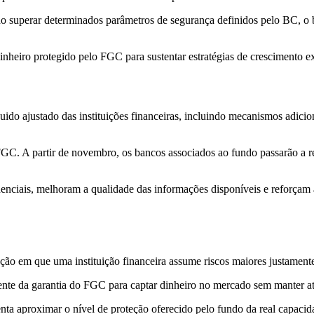
o superar determinados parâmetros de segurança definidos pelo BC, o ba
 dinheiro protegido pelo FGC para sustentar estratégias de crescimento e
ido ajustado das instituições financeiras, incluindo mecanismos adicio
GC. A partir de novembro, os bancos associados ao fundo passarão a re
nciais, melhoram a qualidade das informações disponíveis e reforçam a 
o em que uma instituição financeira assume riscos maiores justamente 
te da garantia do FGC para captar dinheiro no mercado sem manter at
ta aproximar o nível de proteção oferecido pelo fundo da real capacidad