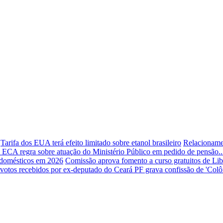
Tarifa dos EUA terá efeito limitado sobre etanol brasileiro
Relacioname
o ECA regra sobre atuação do Ministério Público em pedido de pensão..
s domésticos em 2026
Comissão aprova fomento a curso gratuitos de Libr
a votos recebidos por ex-deputado do Ceará
PF grava confissão de 'Col