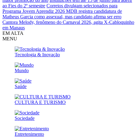
maior promoção do ano
Instituições têm até 15 de junho para aderir
ao Fies do 2º semestre
Correios divulgam selecionados para
Programa Jovem Aprendiz 2026
MDB registra candidatura de
Matheus Garcia como assexual, mas candidato afirma ser erro
Cantora Melody, fenômeno do Carnaval 2026, agita X-Cabloquinho
em Manaus
EM ALTA
MENU
Tecnologia & Inovação
Mundo
Saúde
CULTURA E TURISMO
Sociedade
Entretenimento