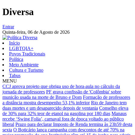
Diversa
Entrar
Quinta-feira,
06 de Agosto de 2026
Início
LGBTQIA+
Povos Tradicionais
Política
Meio Ambiente
Cultura e Turismo
Tabus
MENU
CCJ aprova projeto que obriga uso de hora-aula no cálculo da
jornada de professores
PF grava confissão de 'Colômbia' sobre
munição usada na morte de Bruno e Dom
Formação de professores
a distância mostra desempenho 53,1% inferior
Rio de Janeiro tem
duas mortes e um desaparecido depois de ventania
Conselho eleva
de 30% para 32% teor de etanol na gasolina por 180 dias
Manaus
recebe ‘Swing Folia’, carnaval fora de época voltado ao público
liberal
Prazo para declarar Imposto de Renda termina às 23h59 desta
sexta
O Boticário lança campanha com descontos de até 70% na