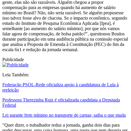
gente, elas não são razoáveis. Alguém chegou a propor
compensação para as empresas quando há aumento de salário
mínimo no Brasil? Não, não seria razoável. Se alguém propusesse
isso talvez fosse alvo de chacota. Se o impacto econômico, segundo
estudo do Instituto de Pesquisa Econômica Aplicada [Ipea], é
semelhante [ao aumento do salário mínimo], por que nós vamos
falar agora de compensação, de bolsa patrão?", questionou Boulos
durante participação em uma audiência pública na comissão especial
que analisa a Proposta de Emenda à Constituição (PEC) do fim da
escala 6x1 e redução da jornada semanal.
Publicidade
Leia Também:
Federação PSOL-Rede oficializa apoio à candidatura de Lula à
reeleição
Professora Therezinha Ruiz é oficializada candidata a Deputada
Federal
Lei garante frete mínimo no transporte de cargas; saiba o que muda
"Quer dizer, o trabalhador reduz a jornada, ganha dois dias para
poder descansar, uma coisa humana, uma pauta que nem deveria ser