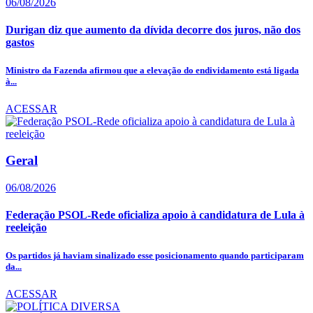
06/08/2026
Durigan diz que aumento da dívida decorre dos juros, não dos
gastos
Ministro da Fazenda afirmou que a elevação do endividamento está ligada
à...
ACESSAR
Geral
06/08/2026
Federação PSOL-Rede oficializa apoio à candidatura de Lula à
reeleição
Os partidos já haviam sinalizado esse posicionamento quando participaram
da...
ACESSAR