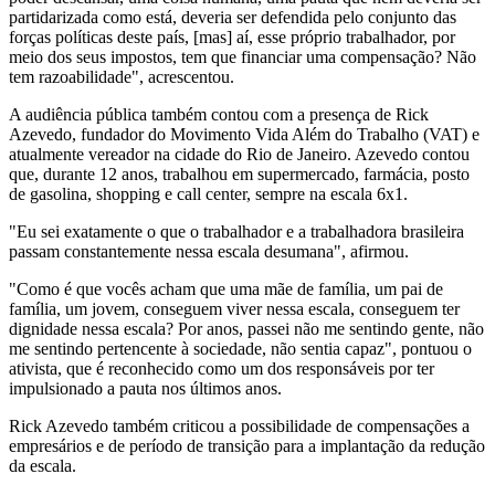
partidarizada como está, deveria ser defendida pelo conjunto das
forças políticas deste país, [mas] aí, esse próprio trabalhador, por
meio dos seus impostos, tem que financiar uma compensação? Não
tem razoabilidade", acrescentou.
A audiência pública também contou com a presença de Rick
Azevedo, fundador do Movimento Vida Além do Trabalho (VAT) e
atualmente vereador na cidade do Rio de Janeiro. Azevedo contou
que, durante 12 anos, trabalhou em supermercado, farmácia, posto
de gasolina, shopping e call center, sempre na escala 6x1.
"Eu sei exatamente o que o trabalhador e a trabalhadora brasileira
passam constantemente nessa escala desumana", afirmou.
"Como é que vocês acham que uma mãe de família, um pai de
família, um jovem, conseguem viver nessa escala, conseguem ter
dignidade nessa escala? Por anos, passei não me sentindo gente, não
me sentindo pertencente à sociedade, não sentia capaz", pontuou o
ativista, que é reconhecido como um dos responsáveis por ter
impulsionado a pauta nos últimos anos.
Rick Azevedo também criticou a possibilidade de compensações a
empresários e de período de transição para a implantação da redução
da escala.