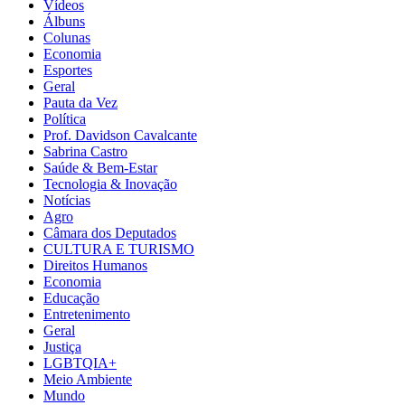
Vídeos
Álbuns
Colunas
Economia
Esportes
Geral
Pauta da Vez
Política
Prof. Davidson Cavalcante
Sabrina Castro
Saúde & Bem-Estar
Tecnologia & Inovação
Notícias
Agro
Câmara dos Deputados
CULTURA E TURISMO
Direitos Humanos
Economia
Educação
Entretenimento
Geral
Justiça
LGBTQIA+
Meio Ambiente
Mundo