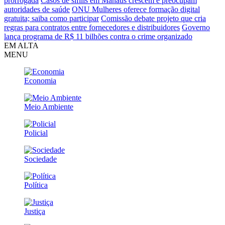
prorrogada
Casos de sífilis em Manaus crescem e preocupam
autoridades de saúde
ONU Mulheres oferece formação digital
gratuita; saiba como participar
Comissão debate projeto que cria
regras para contratos entre fornecedores e distribuidores
Governo
lança programa de R$ 11 bilhões contra o crime organizado
EM ALTA
MENU
Economia
Meio Ambiente
Policial
Sociedade
Política
Justiça