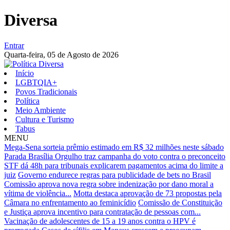
Diversa
Entrar
Quarta-feira,
05 de Agosto de 2026
Início
LGBTQIA+
Povos Tradicionais
Política
Meio Ambiente
Cultura e Turismo
Tabus
MENU
Mega-Sena sorteia prêmio estimado em R$ 32 milhões neste sábado
Parada Brasília Orgulho traz campanha do voto contra o preconceito
STF dá 48h para tribunais explicarem pagamentos acima do limite a
juiz
Governo endurece regras para publicidade de bets no Brasil
Comissão aprova nova regra sobre indenização por dano moral a
vítima de violência...
Motta destaca aprovação de 73 propostas pela
Câmara no enfrentamento ao feminicídio
Comissão de Constituição
e Justiça aprova incentivo para contratação de pessoas com...
Vacinação de adolescentes de 15 a 19 anos contra o HPV é