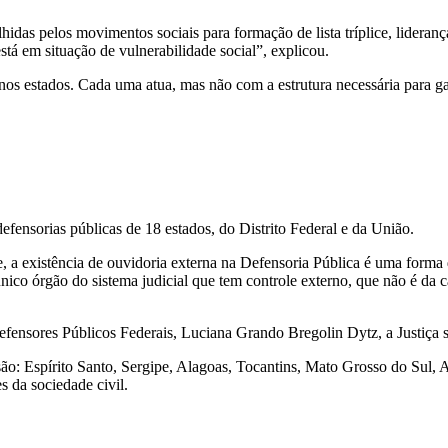
hidas pelos movimentos sociais para formação de lista tríplice, lideran
stá em situação de vulnerabilidade social”, explicou.
os estados. Cada uma atua, mas não com a estrutura necessária para ga
fensorias públicas de 18 estados, do Distrito Federal e da União.
a existência de ouvidoria externa na Defensoria Pública é uma forma de
único órgão do sistema judicial que tem controle externo, que não é da 
ensores Públicos Federais, Luciana Grando Bregolin Dytz, a Justiça se
 são: Espírito Santo, Sergipe, Alagoas, Tocantins, Mato Grosso do Sul
 da sociedade civil.