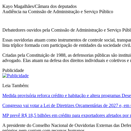
Kayo Magalhães/Câmara dos deputados
Audiência na Comissão de Administração e Serviço Público
Debatedores ouvidos pela Comissão de Administração e Serviço Públic
Essas ouvidorias atuam como instrumentos de controle social, transpar
lista tríplice formada com participação de entidades da sociedade civil
Criadas pela Constituição de 1988, as defensorias públicas são institui
advogado. Elas atuam na defesa dos direitos individuais e coletivos 
Publicidade
Leia Também:
Medida provisória reforça crédito e habitação e altera programas De
Congresso vai votar a Lei de Diretrizes Orçamentárias de 2027 e, em
MP prevê R$ 18,5 bilhões em crédito para exportadores afetados por
A presidente do Conselho Nacional de Ouvidorias Externas das Defens
próprios nem contam com recursos humanos.