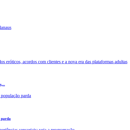
,...
o parda