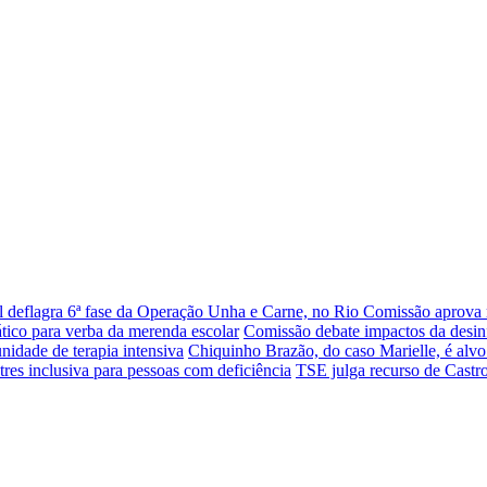
al deflagra 6ª fase da Operação Unha e Carne, no Rio
Comissão aprova 
ático para verba da merenda escolar
Comissão debate impactos da desin
nidade de terapia intensiva
Chiquinho Brazão, do caso Marielle, é alvo
tres inclusiva para pessoas com deficiência
TSE julga recurso de Castro