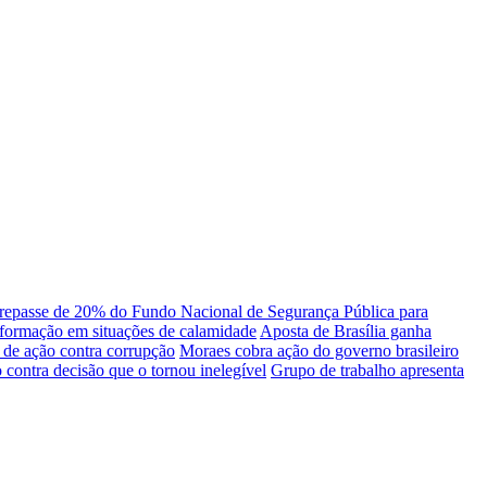
repasse de 20% do Fundo Nacional de Segurança Pública para
formação em situações de calamidade
Aposta de Brasília ganha
 de ação contra corrupção
Moraes cobra ação do governo brasileiro
 contra decisão que o tornou inelegível
Grupo de trabalho apresenta