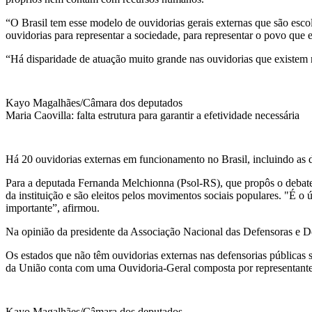
“O Brasil tem esse modelo de ouvidorias gerais externas que são escol
ouvidorias para representar a sociedade, para representar o povo que e
“Há disparidade de atuação muito grande nas ouvidorias que existem n
Kayo Magalhães/Câmara dos deputados
Maria Caovilla: falta estrutura para garantir a efetividade necessária
Há 20 ouvidorias externas em funcionamento no Brasil, incluindo as de
Para a deputada Fernanda Melchionna (Psol-RS), que propôs o debate, 
da instituição e são eleitos pelos movimentos sociais populares. "É o 
importante”, afirmou.
Na opinião da presidente da Associação Nacional das Defensoras e Def
Os estados que não têm ouvidorias externas nas defensorias públicas
da União conta com uma Ouvidoria-Geral composta por representantes
Kayo Magalhães/Câmara dos deputados