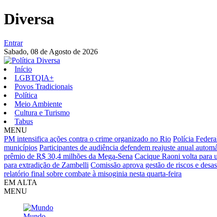
Diversa
Entrar
Sabado,
08 de Agosto de 2026
Início
LGBTQIA+
Povos Tradicionais
Política
Meio Ambiente
Cultura e Turismo
Tabus
MENU
PM intensifica ações contra o crime organizado no Rio
Polícia Feder
municípios
Participantes de audiência defendem reajuste anual autom
prêmio de R$ 30,4 milhões da Mega-Sena
Cacique Raoni volta para u
para extradição de Zambelli
Comissão aprova gestão de riscos e desas
relatório final sobre combate à misoginia nesta quarta-feira
EM ALTA
MENU
Mundo