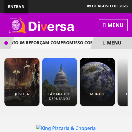
09 DE AGOSTO DE 2026
ENTRAR
MENU
MENU
 CRBIO-06 REFORÇAM COMPROMISSO COM A VALORIZAÇÃO E O
JUSTIÇA
CÂMARA DOS
MUNDO
LG
DEPUTADOS