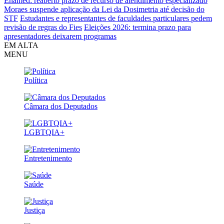
Enamed: reaberto prazo de recurso de atendimento especializado
Moraes suspende aplicação da Lei da Dosimetria até decisão do
STF
Estudantes e representantes de faculdades particulares pedem
revisão de regras do Fies
Eleições 2026: termina prazo para
apresentadores deixarem programas
EM ALTA
MENU
Política
Câmara dos Deputados
LGBTQIA+
Entretenimento
Saúde
Justiça