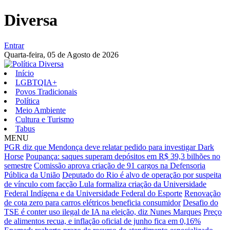
Diversa
Entrar
Quarta-feira,
05 de Agosto de 2026
Início
LGBTQIA+
Povos Tradicionais
Política
Meio Ambiente
Cultura e Turismo
Tabus
MENU
PGR diz que Mendonça deve relatar pedido para investigar Dark
Horse
Poupança: saques superam depósitos em R$ 39,3 bilhões no
semestre
Comissão aprova criação de 91 cargos na Defensoria
Pública da União
Deputado do Rio é alvo de operação por suspeita
de vínculo com facção
Lula formaliza criação da Universidade
Federal Indígena e da Universidade Federal do Esporte
Renovação
de cota zero para carros elétricos beneficia consumidor
Desafio do
TSE é conter uso ilegal de IA na eleição, diz Nunes Marques
Preço
de alimentos recua, e inflação oficial de junho fica em 0,16%