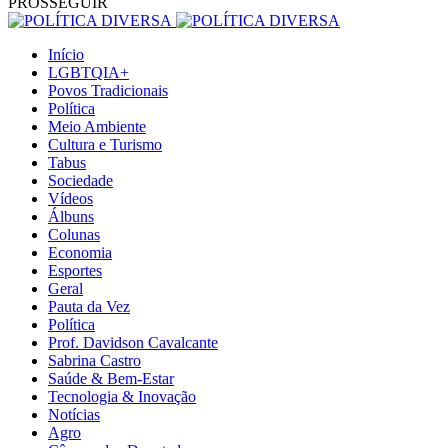
PROSSEGUIR
Início
LGBTQIA+
Povos Tradicionais
Política
Meio Ambiente
Cultura e Turismo
Tabus
Sociedade
Vídeos
Álbuns
Colunas
Economia
Esportes
Geral
Pauta da Vez
Política
Prof. Davidson Cavalcante
Sabrina Castro
Saúde & Bem-Estar
Tecnologia & Inovação
Notícias
Agro