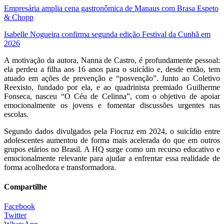
Empresária amplia cena gastronômica de Manaus com Brasa Espeto
& Chopp
Isabelle Nogueira confirma segunda edição Festival da Cunhã em
2026
A motivação da autora, Nanna de Castro, é profundamente pessoal:
ela perdeu a filha aos 16 anos para o suicídio e, desde então, tem
atuado em ações de prevenção e “posvenção”. Junto ao Coletivo
Reexisto, fundado por ela, e ao quadrinista premiado Guilherme
Fonseca, nasceu “O Céu de Celinna”, com o objetivo de apoiar
emocionalmente os jovens e fomentar discussões urgentes nas
escolas.
Segundo dados divulgados pela Fiocruz em 2024, o suicídio entre
adolescentes aumentou de forma mais acelerada do que em outros
grupos etários no Brasil. A HQ surge como um recurso educativo e
emocionalmente relevante para ajudar a enfrentar essa realidade de
forma acolhedora e transformadora.
Compartilhe
Facebook
Twitter