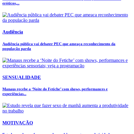
eróticos,...
Audiência
Audiência pública vai debater PEC que ameaça reconhecimento da
população parda
SENSUALIDADE
Manaus recebe a ‘Noite do Fetiche’ com shows, performances e
experiências...
MOTIVAÇÃO