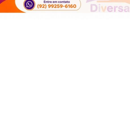
EDUCAÇÃO
PROSSEGUIR
ENTRETENIMENTO
GERAL
JUSTIÇA
LGBTQIA+
MEIO AMBIENTE
MUNDO
POLICIAL
POLÍTICA
POVOS TRADICIONAIS
SAÚDE
SOCIEDADE