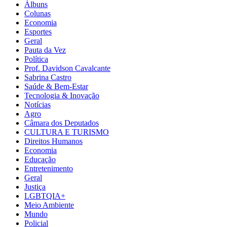
Álbuns
Colunas
Economia
Esportes
Geral
Pauta da Vez
Política
Prof. Davidson Cavalcante
Sabrina Castro
Saúde & Bem-Estar
Tecnologia & Inovação
Notícias
Agro
Câmara dos Deputados
CULTURA E TURISMO
Direitos Humanos
Economia
Educação
Entretenimento
Geral
Justiça
LGBTQIA+
Meio Ambiente
Mundo
Policial