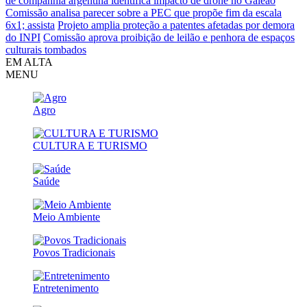
de companhia argentina identifica impacto de drone no Galeão
Comissão analisa parecer sobre a PEC que propõe fim da escala
6x1; assista
Projeto amplia proteção a patentes afetadas por demora
do INPI
Comissão aprova proibição de leilão e penhora de espaços
culturais tombados
EM ALTA
MENU
Agro
CULTURA E TURISMO
Saúde
Meio Ambiente
Povos Tradicionais
Entretenimento