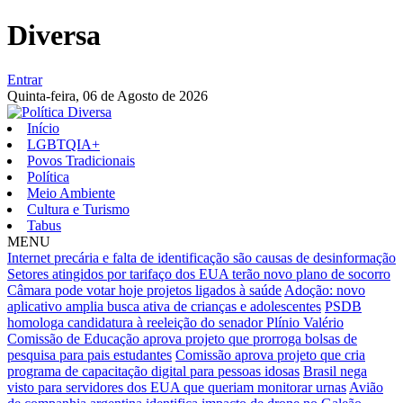
Diversa
Entrar
Quinta-feira,
06 de Agosto de 2026
Início
LGBTQIA+
Povos Tradicionais
Política
Meio Ambiente
Cultura e Turismo
Tabus
MENU
Internet precária e falta de identificação são causas de desinformação
Setores atingidos por tarifaço dos EUA terão novo plano de socorro
Câmara pode votar hoje projetos ligados à saúde
Adoção: novo
aplicativo amplia busca ativa de crianças e adolescentes
PSDB
homologa candidatura à reeleição do senador Plínio Valério
Comissão de Educação aprova projeto que prorroga bolsas de
pesquisa para pais estudantes
Comissão aprova projeto que cria
programa de capacitação digital para pessoas idosas
Brasil nega
visto para servidores dos EUA que queriam monitorar urnas
Avião