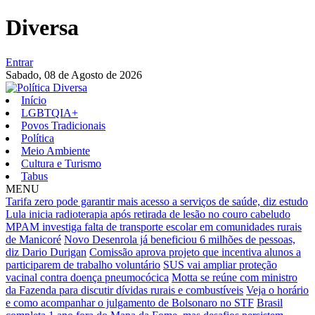
Diversa
Entrar
Sabado,
08 de Agosto de 2026
Início
LGBTQIA+
Povos Tradicionais
Política
Meio Ambiente
Cultura e Turismo
Tabus
MENU
Tarifa zero pode garantir mais acesso a serviços de saúde, diz estudo
Lula inicia radioterapia após retirada de lesão no couro cabeludo
MPAM investiga falta de transporte escolar em comunidades rurais
de Manicoré
Novo Desenrola já beneficiou 6 milhões de pessoas,
diz Dario Durigan
Comissão aprova projeto que incentiva alunos a
participarem de trabalho voluntário
SUS vai ampliar proteção
vacinal contra doença pneumocócica
Motta se reúne com ministro
da Fazenda para discutir dívidas rurais e combustíveis
Veja o horário
e como acompanhar o julgamento de Bolsonaro no STF
Brasil