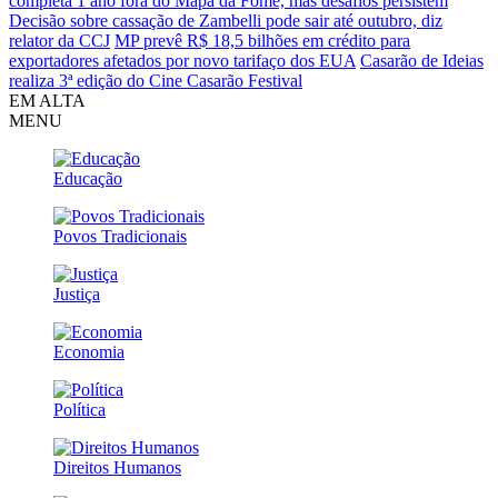
completa 1 ano fora do Mapa da Fome, mas desafios persistem
Decisão sobre cassação de Zambelli pode sair até outubro, diz
relator da CCJ
MP prevê R$ 18,5 bilhões em crédito para
exportadores afetados por novo tarifaço dos EUA
Casarão de Ideias
realiza 3ª edição do Cine Casarão Festival
EM ALTA
MENU
Educação
Povos Tradicionais
Justiça
Economia
Política
Direitos Humanos