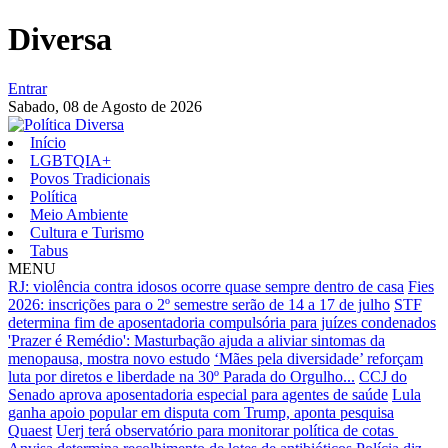
Diversa
Entrar
Sabado,
08 de Agosto de 2026
Início
LGBTQIA+
Povos Tradicionais
Política
Meio Ambiente
Cultura e Turismo
Tabus
MENU
RJ: violência contra idosos ocorre quase sempre dentro de casa
Fies
2026: inscrições para o 2º semestre serão de 14 a 17 de julho
STF
determina fim de aposentadoria compulsória para juízes condenados
'Prazer é Remédio': Masturbação ajuda a aliviar sintomas da
menopausa, mostra novo estudo
‘Mães pela diversidade’ reforçam
luta por diretos e liberdade na 30º Parada do Orgulho...
CCJ do
Senado aprova aposentadoria especial para agentes de saúde
Lula
ganha apoio popular em disputa com Trump, aponta pesquisa
Quaest
Uerj terá observatório para monitorar política de cotas