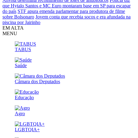
Anvisa determina recolhimento de lotes de antibióticos
Polícia diz
que Hytalo Santos e MC Euro montaram base em SP para escapar
do país
STF apura emenda parlamentar para produtora de filme
sobre Bolsonaro
Jovem conta que recebia socos e era afundada na
piscina por Jairinho
EM ALTA
MENU
TABUS
Saúde
Câmara dos Deputados
Educação
Agro
LGBTQIA+