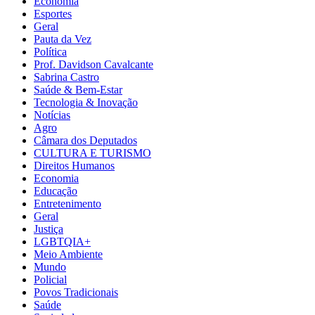
Economia
Esportes
Geral
Pauta da Vez
Política
Prof. Davidson Cavalcante
Sabrina Castro
Saúde & Bem-Estar
Tecnologia & Inovação
Notícias
Agro
Câmara dos Deputados
CULTURA E TURISMO
Direitos Humanos
Economia
Educação
Entretenimento
Geral
Justiça
LGBTQIA+
Meio Ambiente
Mundo
Policial
Povos Tradicionais
Saúde