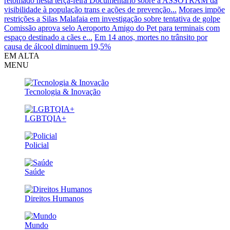
retomado nesta terça-feira
Documentário sobre a ASSOTRAM dá
visibilidade à população trans e ações de prevenção...
Moraes impõe
restrições a Silas Malafaia em investigação sobre tentativa de golpe
Comissão aprova selo Aeroporto Amigo do Pet para terminais com
espaço destinado a cães e...
Em 14 anos, mortes no trânsito por
causa de álcool diminuem 19,5%
EM ALTA
MENU
Tecnologia & Inovação
LGBTQIA+
Policial
Saúde
Direitos Humanos
Mundo