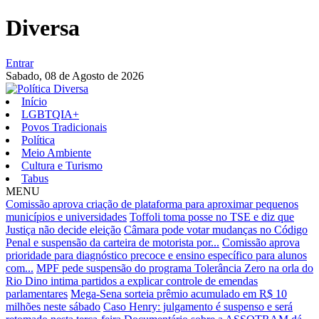
Diversa
Entrar
Sabado,
08 de Agosto de 2026
Início
LGBTQIA+
Povos Tradicionais
Política
Meio Ambiente
Cultura e Turismo
Tabus
MENU
Comissão aprova criação de plataforma para aproximar pequenos
municípios e universidades
Toffoli toma posse no TSE e diz que
Justiça não decide eleição
Câmara pode votar mudanças no Código
Penal e suspensão da carteira de motorista por...
Comissão aprova
prioridade para diagnóstico precoce e ensino específico para alunos
com...
MPF pede suspensão do programa Tolerância Zero na orla do
Rio
Dino intima partidos a explicar controle de emendas
parlamentares
Mega-Sena sorteia prêmio acumulado em R$ 10
milhões neste sábado
Caso Henry: julgamento é suspenso e será