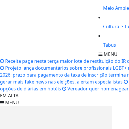
Meio Ambie
Cultura e T
Tabus
MENU
Receita paga nesta terça maior lote de restituição do IR d
Projeto lança documentários sobre profissionais LGBT+ 
2026: prazo para pagamento da taxa de inscrição termina 
gerar mais fake news nas eleições, alertam especialistas
opções de diárias em hotéis
Vereador quer homenagear 
EM ALTA
MENU