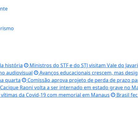
nte
urismo
a história
Ministros do STF e do STJ visitam Vale do Javari
no audiovisual
Avanços educacionais crescem, mas desigua
na quarta
Comissão aprova projeto de perda de prazo par
Cacique Raoni volta a ser internado em estado grave no M
vítimas da Covid-19 com memorial em Manaus
Brasil f