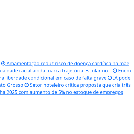
Amamentação reduz risco de doença cardíaca na mãe
ldade racial ainda marca trajetória escolar no...
Enem
a liberdade condicional em caso de falta grave
IA pode
ato Grosso
Setor hoteleiro critica proposta que cria três
echa 2025 com aumento de 5% no estoque de empregos