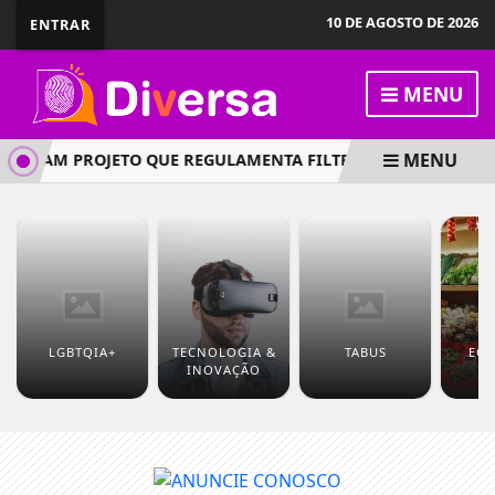
10 DE AGOSTO DE 2026
ENTRAR
MENU
MENU
ISAM PROJETO QUE REGULAMENTA FILTRO DE RELEVÂNCIA DE
LGBTQIA+
TECNOLOGIA &
TABUS
EC
INOVAÇÃO