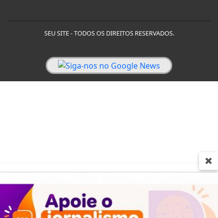
SEU SITE - TODOS OS DIREITOS RESERVADOS.
Termos de Uso e Privacidade
Esse site utiliza cookies para melhorar sua
experiência de navegação. Ao continuar o acesso,
entendemos que você concorda com nossos Termos