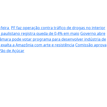
-feira
PF faz operação contra tráfico de drogas no interior
paulistano registra queda de 0,4% em maio
Governo abre
âmara pode votar programa para desenvolver indústria de
 exalta a Amazônia com arte e resistência
Comissão aprova
Pão de Açúcar