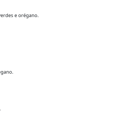
verdes e orégano.
égano.
o