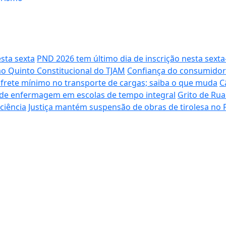
sta sexta
PND 2026 tem último dia de inscrição nesta sexta
o Quinto Constitucional do TJAM
Confiança do consumidor 
 frete mínimo no transporte de cargas; saiba o que muda
C
o de enfermagem em escolas de tempo integral
Grito de Rua
ciência
Justiça mantém suspensão de obras de tirolesa no 