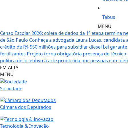
Tabus
MENU
Censo Escolar 2026: coleta de dados da 1ª etapa termina ne
de São Paulo
Conheça a advogada Laura Lucas, candidata a
crédito de R$ 550 milhões para subsidiar diesel
Lei garante
fertilizantes
Projeto torna obrigatória presença de técnic
política de incentivo à arte produzida por pessoas com defi
EM ALTA
MENU
Sociedade
Câmara dos Deputados
Tecnologia & Inovação