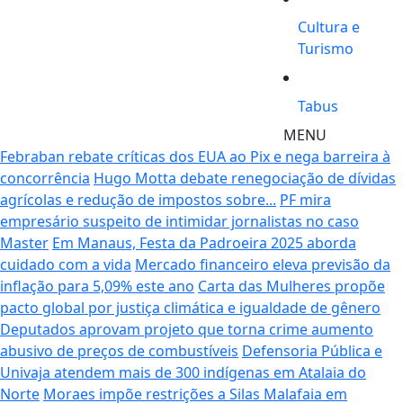
Cultura e
Turismo
Tabus
MENU
Febraban rebate críticas dos EUA ao Pix e nega barreira à
concorrência
Hugo Motta debate renegociação de dívidas
agrícolas e redução de impostos sobre...
PF mira
empresário suspeito de intimidar jornalistas no caso
Master
Em Manaus, Festa da Padroeira 2025 aborda
cuidado com a vida
Mercado financeiro eleva previsão da
inflação para 5,09% este ano
Carta das Mulheres propõe
pacto global por justiça climática e igualdade de gênero
Deputados aprovam projeto que torna crime aumento
abusivo de preços de combustíveis
Defensoria Pública e
Univaja atendem mais de 300 indígenas em Atalaia do
Norte
Moraes impõe restrições a Silas Malafaia em