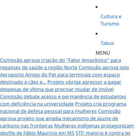
Cultura e
Turismo
Tabus
MENU
Comissão aprova criação do "Fator Amazônico" para
repasses de saúde a região Norte
Comissão aprova selo
Aeroporto Amigo do Pet para terminais com espaço
destinado a cães e...
Projeto obriga agressor a pagar
despesas de vítima que precisar mudar de imóvel
Comissão debate acesso e permanência de estudantes
com deficiência na universidade
Projeto cria programa
nacional de defesa pessoal para mulheres
Comissão
aprova projeto que amplia mecanismo de ajuste de
carbono nas fronteiras
Mulheres indígenas protagonizam
desfile de Fábio Mauricio em MS
STF: maioria é contra lei