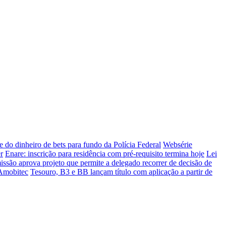
te do dinheiro de bets para fundo da Polícia Federal
Websérie
r
Enare: inscrição para residência com pré-requisito termina hoje
Lei
ssão aprova projeto que permite a delegado recorrer de decisão de
 Amobitec
Tesouro, B3 e BB lançam título com aplicação a partir de