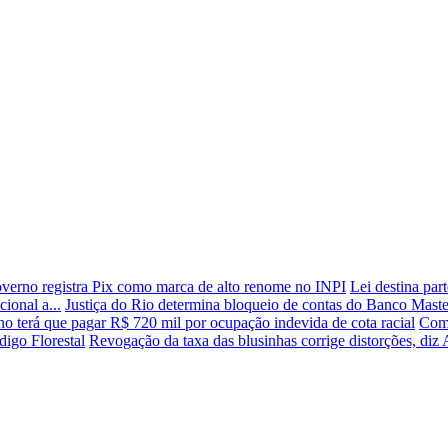
verno registra Pix como marca de alto renome no INPI
Lei destina par
ional a...
Justiça do Rio determina bloqueio de contas do Banco Maste
o terá que pagar R$ 720 mil por ocupação indevida de cota racial
Comi
digo Florestal
Revogação da taxa das blusinhas corrige distorções, diz