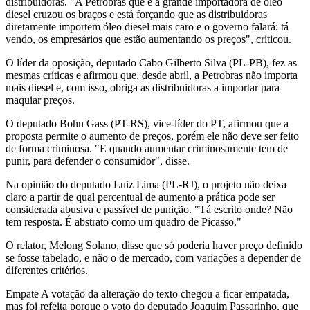
distribuidoras. "A Petrobras que é a grande importadora de óleo
diesel cruzou os braços e está forçando que as distribuidoras
diretamente importem óleo diesel mais caro e o governo falará: tá
vendo, os empresários que estão aumentando os preços", criticou.
O líder da oposição, deputado Cabo Gilberto Silva (PL-PB), fez as
mesmas críticas e afirmou que, desde abril, a Petrobras não importa
mais diesel e, com isso, obriga as distribuidoras a importar para
maquiar preços.
O deputado Bohn Gass (PT-RS), vice-líder do PT, afirmou que a
proposta permite o aumento de preços, porém ele não deve ser feito
de forma criminosa. "E quando aumentar criminosamente tem de
punir, para defender o consumidor", disse.
Na opinião do deputado Luiz Lima (PL-RJ), o projeto não deixa
claro a partir de qual percentual de aumento a prática pode ser
considerada abusiva e passível de punição. "Tá escrito onde? Não
tem resposta. É abstrato como um quadro de Picasso."
O relator, Melong Solano, disse que só poderia haver preço definido
se fosse tabelado, e não o de mercado, com variações a depender de
diferentes critérios.
Empate A votação da alteração do texto chegou a ficar empatada,
mas foi refeita porque o voto do deputado Joaquim Passarinho, que