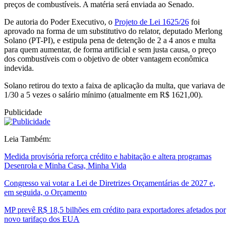
preços de combustíveis. A matéria será enviada ao Senado.
De autoria do Poder Executivo, o
Projeto de Lei 1625/26
foi
aprovado na forma de um substitutivo do relator, deputado Merlong
Solano (PT-PI), e estipula pena de detenção de 2 a 4 anos e multa
para quem aumentar, de forma artificial e sem justa causa, o preço
dos combustíveis com o objetivo de obter vantagem econômica
indevida.
Solano retirou do texto a faixa de aplicação da multa, que variava de
1/30 a 5 vezes o salário mínimo (atualmente em R$ 1621,00).
Publicidade
Leia Também:
Medida provisória reforça crédito e habitação e altera programas
Desenrola e Minha Casa, Minha Vida
Congresso vai votar a Lei de Diretrizes Orçamentárias de 2027 e,
em seguida, o Orçamento
MP prevê R$ 18,5 bilhões em crédito para exportadores afetados por
novo tarifaço dos EUA