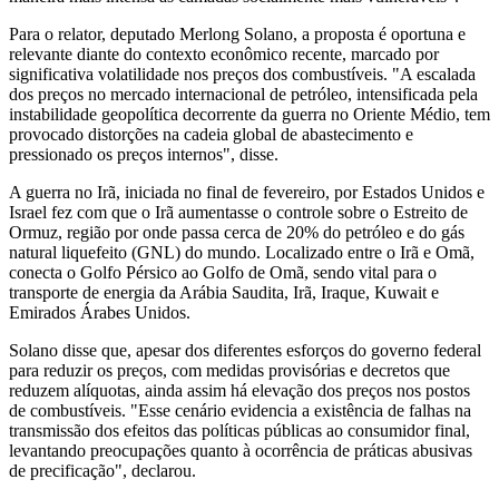
Para o relator, deputado Merlong Solano, a proposta é oportuna e
relevante diante do contexto econômico recente, marcado por
significativa volatilidade nos preços dos combustíveis. "A escalada
dos preços no mercado internacional de petróleo, intensificada pela
instabilidade geopolítica decorrente da guerra no Oriente Médio, tem
provocado distorções na cadeia global de abastecimento e
pressionado os preços internos", disse.
A guerra no Irã, iniciada no final de fevereiro, por Estados Unidos e
Israel fez com que o Irã aumentasse o controle sobre o Estreito de
Ormuz, região por onde passa cerca de 20% do petróleo e do gás
natural liquefeito (GNL) do mundo. Localizado entre o Irã e Omã,
conecta o Golfo Pérsico ao Golfo de Omã, sendo vital para o
transporte de energia da Arábia Saudita, Irã, Iraque, Kuwait e
Emirados Árabes Unidos.
Solano disse que, apesar dos diferentes esforços do governo federal
para reduzir os preços, com medidas provisórias e decretos que
reduzem alíquotas, ainda assim há elevação dos preços nos postos
de combustíveis. "Esse cenário evidencia a existência de falhas na
transmissão dos efeitos das políticas públicas ao consumidor final,
levantando preocupações quanto à ocorrência de práticas abusivas
de precificação", declarou.