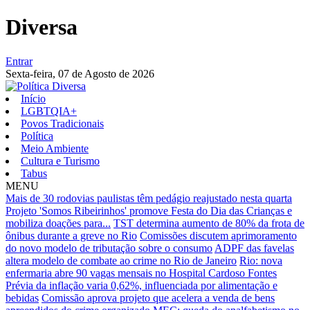
Diversa
Entrar
Sexta-feira,
07 de Agosto de 2026
Início
LGBTQIA+
Povos Tradicionais
Política
Meio Ambiente
Cultura e Turismo
Tabus
MENU
Mais de 30 rodovias paulistas têm pedágio reajustado nesta quarta
Projeto 'Somos Ribeirinhos' promove Festa do Dia das Crianças e
mobiliza doações para...
TST determina aumento de 80% da frota de
ônibus durante a greve no Rio
Comissões discutem aprimoramento
do novo modelo de tributação sobre o consumo
ADPF das favelas
altera modelo de combate ao crime no Rio de Janeiro
Rio: nova
enfermaria abre 90 vagas mensais no Hospital Cardoso Fontes
Prévia da inflação varia 0,62%, influenciada por alimentação e
bebidas
Comissão aprova projeto que acelera a venda de bens