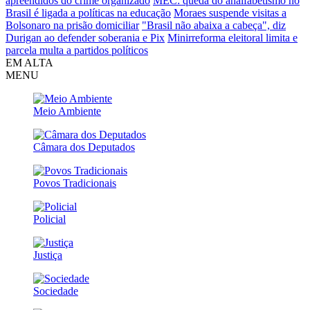
apreendidos do crime organizado
MEC: queda do analfabetismo no
Brasil é ligada a políticas na educação
Moraes suspende visitas a
Bolsonaro na prisão domiciliar
"Brasil não abaixa a cabeça", diz
Durigan ao defender soberania e Pix
Minirreforma eleitoral limita e
parcela multa a partidos políticos
EM ALTA
MENU
Meio Ambiente
Câmara dos Deputados
Povos Tradicionais
Policial
Justiça
Sociedade