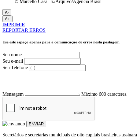
© Marcello Casal Jr./Arquivo/Agência Brasil
A-
A+
IMPRIMIR
REPORTAR ERROS
Use este espaço apenas para a comunicação de erros nesta postagem
Seu nome
Seu e-mail
Seu Telefone
Mensagem
Máximo 600 caracteres.
ENVIAR
Secretários e secretárias municipais de oito capitais brasileiras assi