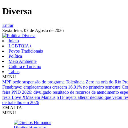
Diversa
Entrar
Sexta-feira,
07 de Agosto de 2026
Início
LGBTQIA+
Povos Tradicionais
Política
Meio Ambiente
Cultura e Turismo
Tabus
MENU
MPF pede suspensão do programa Tolerância Zero na orla do Rio
Pro
Fenabrave: emplacamentos crescem 16,01% no primeiro semestre
Com
feira
PND 2026: divulgado resultado de recursos de atendimento espe
festa Love XMas em Manaus
STF rejeita alterar decisão que vetou re
de trabalho em 2026
EM ALTA
MENU
Direitos Humanos