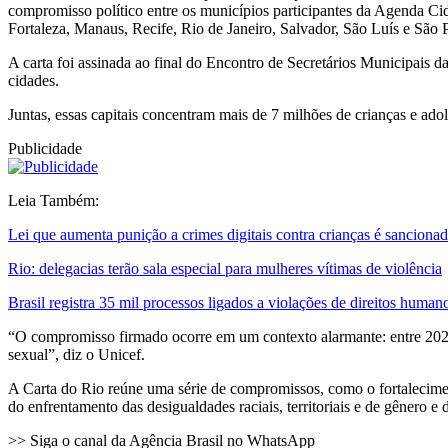
compromisso político entre os municípios participantes da Agenda Cid
Fortaleza, Manaus, Recife, Rio de Janeiro, Salvador, São Luís e São 
A carta foi assinada ao final do Encontro de Secretários Municipais d
cidades.
Juntas, essas capitais concentram mais de 7 milhões de crianças e ado
Publicidade
Leia Também:
Lei que aumenta punição a crimes digitais contra crianças é sanciona
Rio: delegacias terão sala especial para mulheres vítimas de violência
Brasil registra 35 mil processos ligados a violações de direitos huma
“O compromisso firmado ocorre em um contexto alarmante: entre 2021 e
sexual”, diz o Unicef.
A Carta do Rio reúne uma série de compromissos, como o fortalecimento
do enfrentamento das desigualdades raciais, territoriais e de gênero 
>> Siga o canal da Agência Brasil no WhatsApp