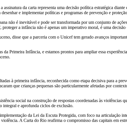
 assinatura da carta representa uma decisão política estratégica diante 
 desenhar e implementar políticas e programas de prevenção e proteção 
bana não é inevitável e pode ser transformada por um conjunto de açõ
 proteger a infância não é apenas um imperativo moral, é uma decisão est
eno, disse que a parceria com o Unicef tem gerado avanços importante
da Primeira Infância, e estamos prontos para ampliar essa experiência
uceno.
ltadas à primeira infância, reconhecida como etapa decisiva para a preve
acaram que crianças pequenas são particularmente afetadas por context
sistência social na construção de respostas coordenadas às violências 
 integral e aprofunda ciclos de exclusão.
 implementação da Lei da Escuta Protegida, com foco na articulação int
e violência. A Carta do Rio reafirma o compromisso das capitais em es