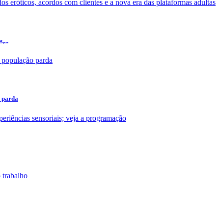
,...
o parda