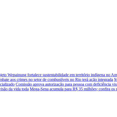
jeto Wepainung fortalece sustentabilidade em território indígena no A
bate aos crimes no setor de combustíveis no Rio terá ação integrada
M
cializado
Comissão aprova autorização para pessoa com deficiência visu
visão da vida toda
Mega-Sena acumula para R$ 35 milhões; confira os 