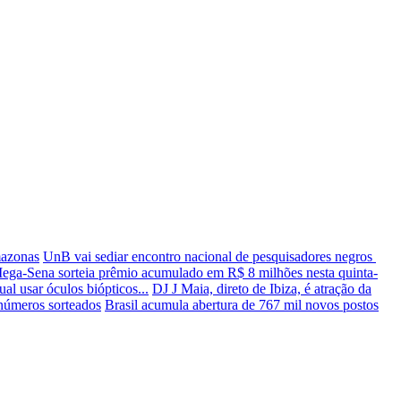
mazonas
UnB vai sediar encontro nacional de pesquisadores negros
ega-Sena sorteia prêmio acumulado em R$ 8 milhões nesta quinta-
al usar óculos biópticos...
DJ J Maia, direto de Ibiza, é atração da
números sorteados
Brasil acumula abertura de 767 mil novos postos