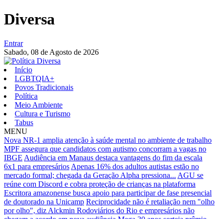
Diversa
Entrar
Sabado,
08 de Agosto de 2026
Início
LGBTQIA+
Povos Tradicionais
Política
Meio Ambiente
Cultura e Turismo
Tabus
MENU
Nova NR-1 amplia atenção à saúde mental no ambiente de trabalho
MPF assegura que candidatos com autismo concorram a vagas no
IBGE
Audiência em Manaus destaca vantagens do fim da escala
6x1 para empresários
Apenas 16% dos adultos autistas estão no
mercado formal; chegada da Geração Alpha pressiona...
AGU se
reúne com Discord e cobra proteção de crianças na plataforma
Escritora amazonense busca apoio para participar de fase presencial
de doutorado na Unicamp
Reciprocidade não é retaliação nem "olho
por olho", diz Alckmin
Rodoviários do Rio e empresários não