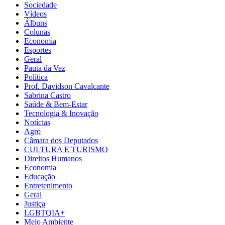
Sociedade
Vídeos
Álbuns
Colunas
Economia
Esportes
Geral
Pauta da Vez
Política
Prof. Davidson Cavalcante
Sabrina Castro
Saúde & Bem-Estar
Tecnologia & Inovação
Notícias
Agro
Câmara dos Deputados
CULTURA E TURISMO
Direitos Humanos
Economia
Educação
Entretenimento
Geral
Justiça
LGBTQIA+
Meio Ambiente