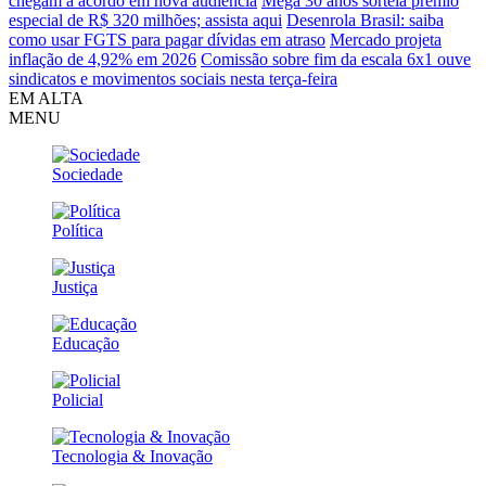
chegam a acordo em nova audiência
Mega 30 anos sorteia prêmio
especial de R$ 320 milhões; assista aqui
Desenrola Brasil: saiba
como usar FGTS para pagar dívidas em atraso
Mercado projeta
inflação de 4,92% em 2026
Comissão sobre fim da escala 6x1 ouve
sindicatos e movimentos sociais nesta terça-feira
EM ALTA
MENU
Sociedade
Política
Justiça
Educação
Policial
Tecnologia & Inovação