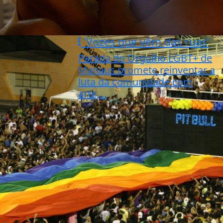
'Vozes que vêm das ruas'
Parada do Orgulho LGBT+ de
Manaus promete reinventar a
luta da comunidade com
arte,...