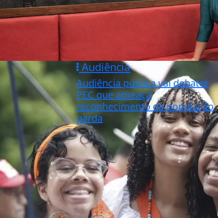
Audiência
Audiência pública vai debater
PEC que ameaça
reconhecimento da população
parda