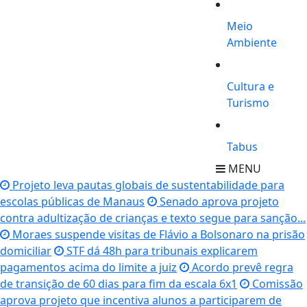
Meio
Ambiente
Cultura e
Turismo
Tabus
MENU
Projeto leva pautas globais de sustentabilidade para
escolas públicas de Manaus
Senado aprova projeto
contra adultização de crianças e texto segue para sanção...
Moraes suspende visitas de Flávio a Bolsonaro na prisão
domiciliar
STF dá 48h para tribunais explicarem
pagamentos acima do limite a juiz
Acordo prevê regra
de transição de 60 dias para fim da escala 6x1
Comissão
aprova projeto que incentiva alunos a participarem de