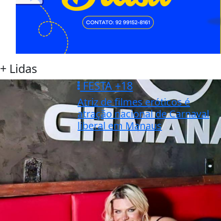
+ Lidas
FESTA +18
Atriz de filmes eróticos é
atração nacional de Carnaval
liberal em Manaus