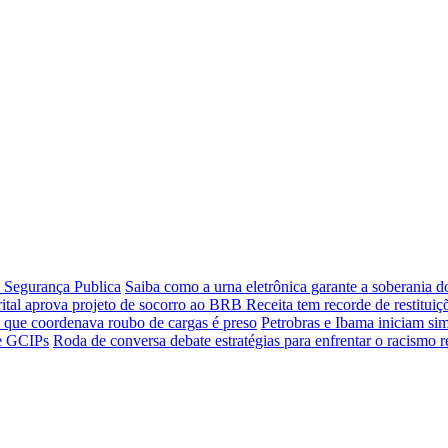
e Segurança Publica
Saiba como a urna eletrônica garante a soberania d
rital aprova projeto de socorro ao BRB
Receita tem recorde de restitui
que coordenava roubo de cargas é preso
Petrobras e Ibama iniciam si
de GCIPs
Roda de conversa debate estratégias para enfrentar o racismo r