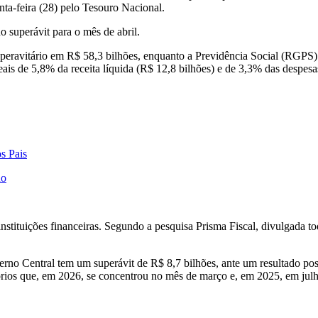
nta-feira (28) pelo Tesouro Nacional.
 superávit para o mês de abril.
peravitário em R$ 58,3 bilhões, enquanto a Previdência Social (RGPS)
is de 5,8% da receita líquida (R$ 12,8 bilhões) e de 3,3% das despesas
s Pais
ho
nstituições financeiras. Segundo a pesquisa Prisma Fiscal, divulgada t
verno Central tem um superávit de R$ 8,7 bilhões, ante um resultado p
órios que, em 2026, se concentrou no mês de março e, em 2025, em julh