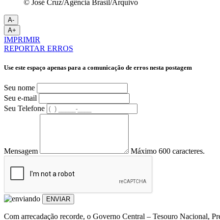
© José Cruz/Agência Brasil/Arquivo
A-
A+
IMPRIMIR
REPORTAR ERROS
Use este espaço apenas para a comunicação de erros nesta postagem
Seu nome
Seu e-mail
Seu Telefone
Mensagem
Máximo 600 caracteres.
ENVIAR
Com arrecadação recorde, o Governo Central – Tesouro Nacional, Previ