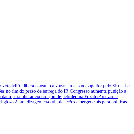
o voto
MEC libera consulta a vagas no ensino superior pelo Sisu+
Lei
ções no fim do prazo de entrega do IR
Congresso aumenta punição a
mulado para liberar exploração de petróleo na Foz do Amazonas
eligioso
Aprendizagem evoluiu de ações emergenciais para políticas