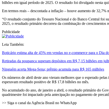
bilhões em igual período de 2025. O resultado foi divulgado nesta qui
Em termos reais – descontada a inflação – houve aumento de 32,7% no
“O resultado conjunto do Tesouro Nacional e do Banco Central foi su
2025, o resultado primário decorreu da combinação de crescimentos rea
Publicidade
Leia Também:
Boticário estima alta de 45% em vendas no e-commerce para o Dia do
Retiradas da poupança superam depósitos em R$ 7,15 bilhões em jul
Ninguém acerta Mega-Sena; prêmio acumula para R$ 165 milhões
Os números de abril deste ano vieram melhores que o esperado pelas i
esperavam resultado positivo de R$ 17,8 bilhões no mês.
No acumulado do ano, de janeiro a abril, o resultado primário do Go
quadrimestre foi impactado pela antecipação no pagamento de precat
>> Siga o canal da Agência Brasil no WhatsApp