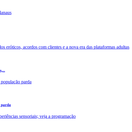
,...
o parda