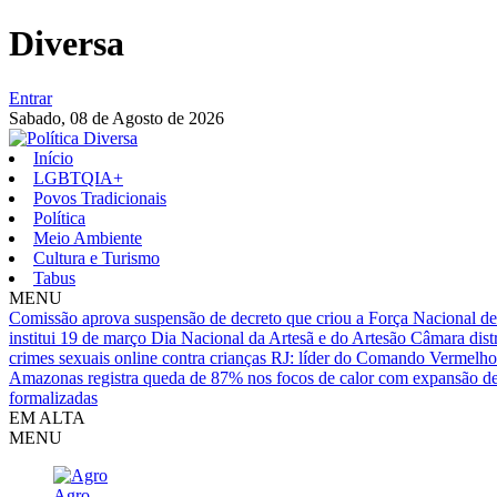
Diversa
Entrar
Sabado,
08 de Agosto de 2026
Início
LGBTQIA+
Povos Tradicionais
Política
Meio Ambiente
Cultura e Turismo
Tabus
MENU
Comissão aprova suspensão de decreto que criou a Força Nacional d
institui 19 de março Dia Nacional da Artesã e do Artesão
Câmara dist
crimes sexuais online contra crianças
RJ: líder do Comando Vermelho 
Amazonas registra queda de 87% nos focos de calor com expansão 
formalizadas
EM ALTA
MENU
Agro