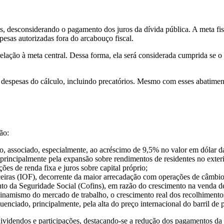
stos, desconsiderando o pagamento dos juros da dívida pública. A meta f
esas autorizadas fora do arcabouço fiscal.
 relação à meta central. Dessa forma, ela será considerada cumprida se 
despesas do cálculo, incluindo precatórios. Mesmo com esses abatimento
ão:
 associado, especialmente, ao acréscimo de 9,5% no valor em dólar da
rincipalmente pela expansão sobre rendimentos de residentes no exterior
es de renda fixa e juros sobre capital próprio;
as (IOF), decorrente da maior arrecadação com operações de câmbio (sa
o da Seguridade Social (Cofins), em razão do crescimento na venda de
 dinamismo do mercado de trabalho, o crescimento real dos recolhimento
enciado, principalmente, pela alta do preço internacional do barril de p
videndos e participações, destacando-se a redução dos pagamentos da 