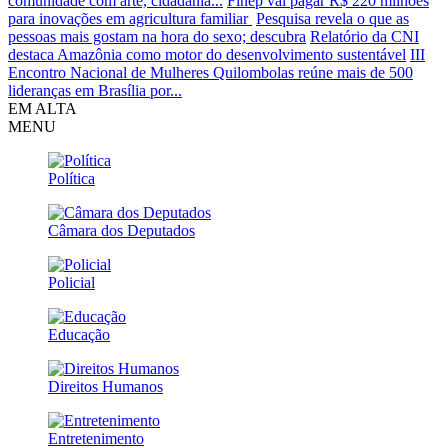
comunidade com arte, cidadania...
Finep vai pagar R$ 220 milhões
para inovações em agricultura familiar
Pesquisa revela o que as
pessoas mais gostam na hora do sexo; descubra
Relatório da CNI
destaca Amazônia como motor do desenvolvimento sustentável
III
Encontro Nacional de Mulheres Quilombolas reúne mais de 500
lideranças em Brasília por...
EM ALTA
MENU
Política
Câmara dos Deputados
Policial
Educação
Direitos Humanos
Entretenimento