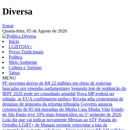
Diversa
Entrar
Quarta-feira,
05 de Agosto de 2026
Início
LGBTQIA+
Povos Tradicionais
Política
Meio Ambiente
Cultura e Turismo
Tabus
MENU
PF investiga desvio de R$ 22 milhões em obras de rodovias
bancadas por emendas parlamentares
Segundo lote de restituição do
IRPF 2026 pode ser consultado amanhã
Nova MP poderá ser
editada, se EUA confirmarem tarifaço
Receita adia cronograma de
destaque de impostos da reforma tributária
Governo anuncia
construção de 85 mil moradias do Minha Casa Minha Vida
Estado
de São Paulo teve 10% mais feminicídios no 1º semestre de 2026
Lula diz que vai indicar novamente Messias ao STF
Parada do
Orgulho LGBT+ de Manaus promete reinventar a luta da