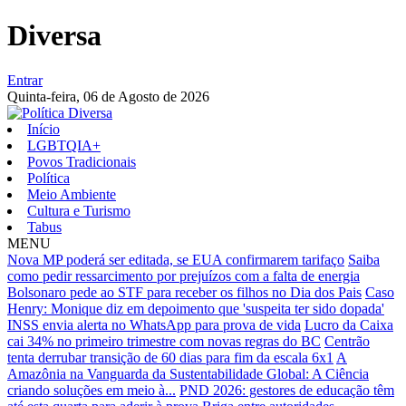
Diversa
Entrar
Quinta-feira,
06 de Agosto de 2026
Início
LGBTQIA+
Povos Tradicionais
Política
Meio Ambiente
Cultura e Turismo
Tabus
MENU
Nova MP poderá ser editada, se EUA confirmarem tarifaço
Saiba
como pedir ressarcimento por prejuízos com a falta de energia
Bolsonaro pede ao STF para receber os filhos no Dia dos Pais
Caso
Henry: Monique diz em depoimento que 'suspeita ter sido dopada'
INSS envia alerta no WhatsApp para prova de vida
Lucro da Caixa
cai 34% no primeiro trimestre com novas regras do BC
Centrão
tenta derrubar transição de 60 dias para fim da escala 6x1
A
Amazônia na Vanguarda da Sustentabilidade Global: A Ciência
criando soluções em meio à...
PND 2026: gestores de educação têm