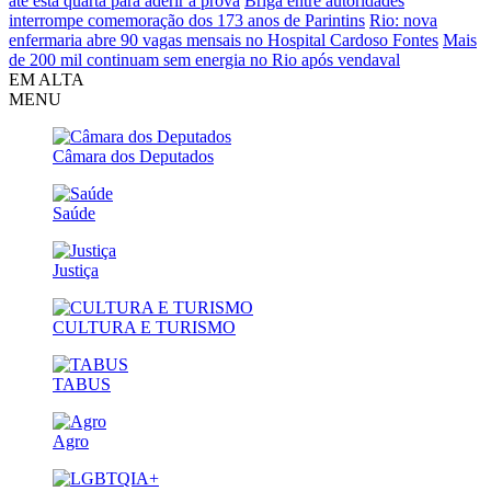
até esta quarta para aderir à prova
Briga entre autoridades
interrompe comemoração dos 173 anos de Parintins
Rio: nova
enfermaria abre 90 vagas mensais no Hospital Cardoso Fontes
Mais
de 200 mil continuam sem energia no Rio após vendaval
EM ALTA
MENU
Câmara dos Deputados
Saúde
Justiça
CULTURA E TURISMO
TABUS
Agro