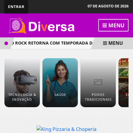
07 DE AGOSTO DE 2026
ENTRAR
MENU
MENU
LASCO ROCK RETORNA COM TEMPORADA DE SHOWS EM MANA
TECNOLOGIA &
SAÚDE
POVOS
EC
INOVAÇÃO
TRADICIONAIS