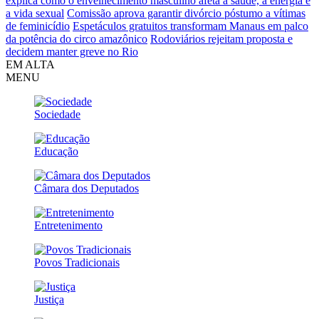
explica como o envelhecimento masculino afeta a saúde, a energia e
a vida sexual
Comissão aprova garantir divórcio póstumo a vítimas
de feminicídio
Espetáculos gratuitos transformam Manaus em palco
da potência do circo amazônico
Rodoviários rejeitam proposta e
decidem manter greve no Rio
EM ALTA
MENU
Sociedade
Educação
Câmara dos Deputados
Entretenimento
Povos Tradicionais
Justiça