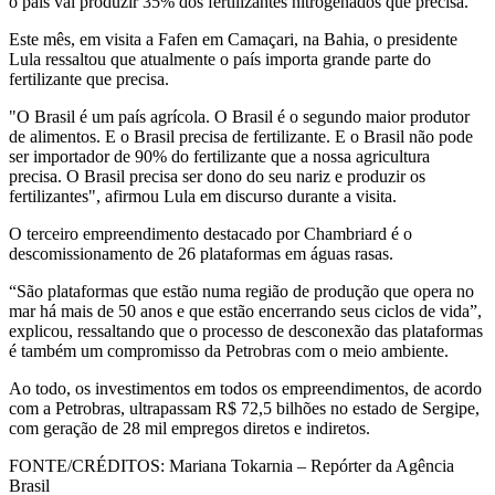
o país vai produzir 35% dos fertilizantes nitrogenados que precisa.
Este mês, em visita a Fafen em Camaçari, na Bahia, o presidente
Lula ressaltou que atualmente o país importa grande parte do
fertilizante que precisa.
"O Brasil é um país agrícola. O Brasil é o segundo maior produtor
de alimentos. E o Brasil precisa de fertilizante. E o Brasil não pode
ser importador de 90% do fertilizante que a nossa agricultura
precisa. O Brasil precisa ser dono do seu nariz e produzir os
fertilizantes", afirmou Lula em discurso durante a visita.
O terceiro empreendimento destacado por Chambriard é o
descomissionamento de 26 plataformas em águas rasas.
“São plataformas que estão numa região de produção que opera no
mar há mais de 50 anos e que estão encerrando seus ciclos de vida”,
explicou, ressaltando que o processo de desconexão das plataformas
é também um compromisso da Petrobras com o meio ambiente.
Ao todo, os investimentos em todos os empreendimentos, de acordo
com a Petrobras, ultrapassam R$ 72,5 bilhões no estado de Sergipe,
com geração de 28 mil empregos diretos e indiretos.
FONTE/CRÉDITOS:
Mariana Tokarnia – Repórter da Agência
Brasil