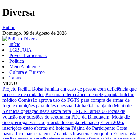
Diversa
Entrar
Domingo,
09 de Agosto de 2026
Início
LGBTQIA+
Povos Tradicionais
Política
Meio Ambiente
Cultura e Turismo
Tabus
MENU
Projeto facilita Bolsa Família em caso de pessoa com deficiência que
necessite de cuidador
Bolsonaro tem câncer de pele, aponta boletim
médico
Comissão aprova uso do FGTS para compra de armas de
fogo e munições para defesa pessoal
Linha 6-Laranja do Metrô de
SP inicia operação nesta sexta-feira
TRE-RJ altera 66 locais de
votação por questões de segurança
PEC da Blindagem: Motta diz
que prerrogativas são prioridade e nega retaliação
Enem 2026:
inscrições estão abertas até hoje na Página do Participante
Cesta
básica fica mais cara em 17 capitais brasileiras em junho
Especialista