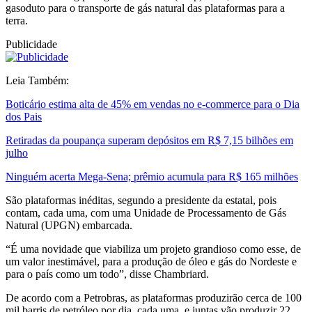
gasoduto para o transporte de gás natural das plataformas para a
terra.
Publicidade
Leia Também:
Boticário estima alta de 45% em vendas no e-commerce para o Dia
dos Pais
Retiradas da poupança superam depósitos em R$ 7,15 bilhões em
julho
Ninguém acerta Mega-Sena; prêmio acumula para R$ 165 milhões
São plataformas inéditas, segundo a presidente da estatal, pois
contam, cada uma, com uma Unidade de Processamento de Gás
Natural (UPGN) embarcada.
“É uma novidade que viabiliza um projeto grandioso como esse, de
um valor inestimável, para a produção de óleo e gás do Nordeste e
para o país como um todo”, disse Chambriard.
De acordo com a Petrobras, as plataformas produzirão cerca de 100
mil barris de petróleo por dia, cada uma, e juntas vão produzir 22