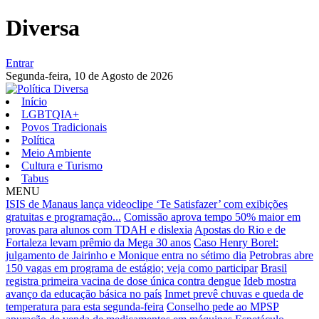
Diversa
Entrar
Segunda-feira,
10 de Agosto de 2026
Início
LGBTQIA+
Povos Tradicionais
Política
Meio Ambiente
Cultura e Turismo
Tabus
MENU
ISIS de Manaus lança videoclipe ‘Te Satisfazer’ com exibições
gratuitas e programação...
Comissão aprova tempo 50% maior em
provas para alunos com TDAH e dislexia
Apostas do Rio e de
Fortaleza levam prêmio da Mega 30 anos
Caso Henry Borel:
julgamento de Jairinho e Monique entra no sétimo dia
Petrobras abre
150 vagas em programa de estágio; veja como participar
Brasil
registra primeira vacina de dose única contra dengue
Ideb mostra
avanço da educação básica no país
Inmet prevê chuvas e queda de
temperatura para esta segunda-feira
Conselho pede ao MPSP