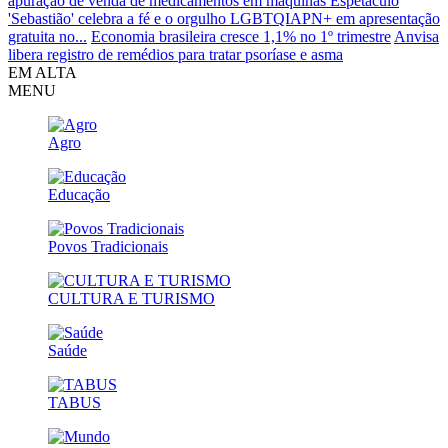
apuração de venda de medicamentos em máquinas
Espetáculo
'Sebastião' celebra a fé e o orgulho LGBTQIAPN+ em apresentação
gratuita no...
Economia brasileira cresce 1,1% no 1º trimestre
Anvisa
libera registro de remédios para tratar psoríase e asma
EM ALTA
MENU
Agro
Educação
Povos Tradicionais
CULTURA E TURISMO
Saúde
TABUS