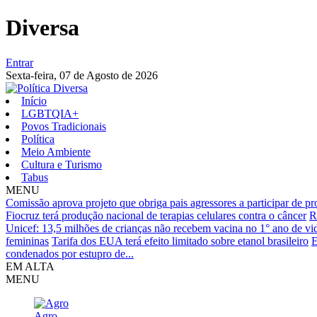
Diversa
Entrar
Sexta-feira,
07 de Agosto de 2026
Início
LGBTQIA+
Povos Tradicionais
Política
Meio Ambiente
Cultura e Turismo
Tabus
MENU
Comissão aprova projeto que obriga pais agressores a participar de 
Fiocruz terá produção nacional de terapias celulares contra o câncer
R
Unicef: 13,5 milhões de crianças não recebem vacina no 1° ano de vi
femininas
Tarifa dos EUA terá efeito limitado sobre etanol brasileiro
E
condenados por estupro de...
EM ALTA
MENU
Agro