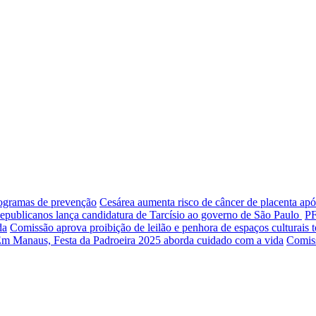
programas de prevenção
Cesárea aumenta risco de câncer de placenta apó
epublicanos lança candidatura de Tarcísio ao governo de São Paulo
PF
da
Comissão aprova proibição de leilão e penhora de espaços culturais
m Manaus, Festa da Padroeira 2025 aborda cuidado com a vida
Comiss