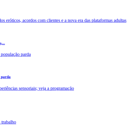
,...
o parda