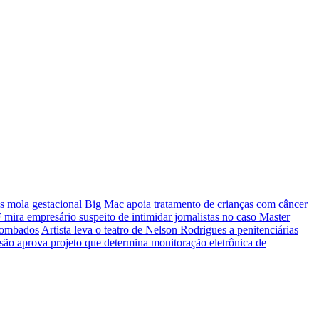
s mola gestacional
Big Mac apoia tratamento de crianças com câncer
 mira empresário suspeito de intimidar jornalistas no caso Master
 tombados
Artista leva o teatro de Nelson Rodrigues a penitenciárias
ão aprova projeto que determina monitoração eletrônica de