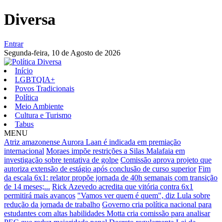
Diversa
Entrar
Segunda-feira,
10 de Agosto de 2026
Início
LGBTQIA+
Povos Tradicionais
Política
Meio Ambiente
Cultura e Turismo
Tabus
MENU
Atriz amazonense Aurora Laan é indicada em premiação
internacional
Moraes impõe restrições a Silas Malafaia em
investigação sobre tentativa de golpe
Comissão aprova projeto que
autoriza extensão de estágio após conclusão de curso superior
Fim
da escala 6x1: relator propõe jornada de 40h semanais com transição
de 14 meses;...
Rick Azevedo acredita que vitória contra 6x1
permitirá mais avanços
"Vamos ver quem é quem", diz Lula sobre
redução da jornada de trabalho
Governo cria política nacional para
estudantes com altas habilidades
Motta cria comissão para analisar