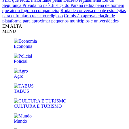
PEC que reduz maioridade penal
Decreto regulamenta Lei da
Segurança Privada no país
Justiça do Paraná reduz pena de homem
que ateou fogo na companheira
Roda de conversa debate estratégias
para enfrentar o racismo religioso
Comissão aprova criação de
plataforma para aproximar pequenos municípios e universidades
EM ALTA
MENU
Economia
Policial
Agro
TABUS
CULTURA E TURISMO
Mundo