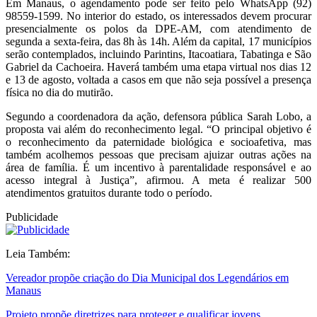
Em Manaus, o agendamento pode ser feito pelo WhatsApp (92)
98559-1599. No interior do estado, os interessados devem procurar
presencialmente os polos da DPE-AM, com atendimento de
segunda a sexta-feira, das 8h às 14h. Além da capital, 17 municípios
serão contemplados, incluindo Parintins, Itacoatiara, Tabatinga e São
Gabriel da Cachoeira. Haverá também uma etapa virtual nos dias 12
e 13 de agosto, voltada a casos em que não seja possível a presença
física no dia do mutirão.
Segundo a coordenadora da ação, defensora pública Sarah Lobo, a
proposta vai além do reconhecimento legal. “O principal objetivo é
o reconhecimento da paternidade biológica e socioafetiva, mas
também acolhemos pessoas que precisam ajuizar outras ações na
área de família. É um incentivo à parentalidade responsável e ao
acesso integral à Justiça”, afirmou. A meta é realizar 500
atendimentos gratuitos durante todo o período.
Publicidade
Leia Também:
Vereador propõe criação do Dia Municipal dos Legendários em
Manaus
Projeto propõe diretrizes para proteger e qualificar jovens