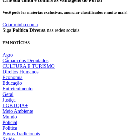
Crie sua conta e confira as vantagens do Portal
Você pode ler matérias exclusivas, anunciar classificados e muito mais!
Criar minha conta
Siga
Política Diversa
nas redes sociais
EM NOTÍCIAS
Agro
Câmara dos Deputados
CULTURA E TURISMO
Direitos Humanos
Economia
Educação
Entretenimento
Geral
Justiça
LGBTQIA+
Meio Ambiente
Mundo
Policial
Política
Povos Tradicionais
Saúde