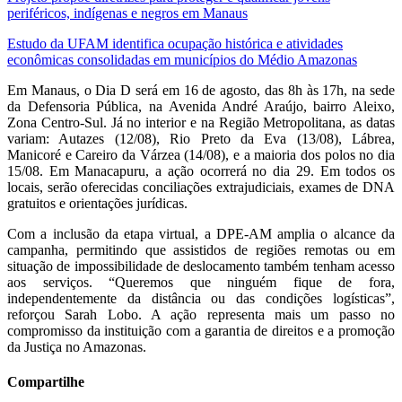
periféricos, indígenas e negros em Manaus
Estudo da UFAM identifica ocupação histórica e atividades
econômicas consolidadas em municípios do Médio Amazonas
Em Manaus, o Dia D será em 16 de agosto, das 8h às 17h, na sede
da Defensoria Pública, na Avenida André Araújo, bairro Aleixo,
Zona Centro-Sul. Já no interior e na Região Metropolitana, as datas
variam: Autazes (12/08), Rio Preto da Eva (13/08), Lábrea,
Manicoré e Careiro da Várzea (14/08), e a maioria dos polos no dia
15/08. Em Manacapuru, a ação ocorrerá no dia 29. Em todos os
locais, serão oferecidas conciliações extrajudiciais, exames de DNA
gratuitos e orientações jurídicas.
Com a inclusão da etapa virtual, a DPE-AM amplia o alcance da
campanha, permitindo que assistidos de regiões remotas ou em
situação de impossibilidade de deslocamento também tenham acesso
aos serviços. “Queremos que ninguém fique de fora,
independentemente da distância ou das condições logísticas”,
reforçou Sarah Lobo. A ação representa mais um passo no
compromisso da instituição com a garantia de direitos e a promoção
da Justiça no Amazonas.
Compartilhe