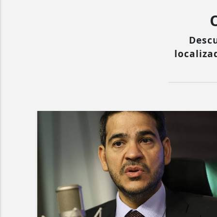
Descu
localiza