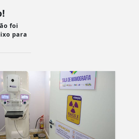
!
ão foi
aixo para